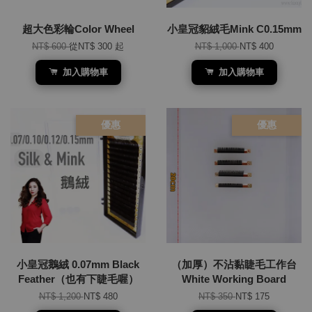
超大色彩輪Color Wheel
小皇冠貂絨毛Mink C0.15mm
NT$ 600
從
NT$ 300
起
NT$ 1,000
NT$ 400
加入購物車
加入購物車
優惠
優惠
小皇冠鵝絨 0.07mm Black
（加厚）不沾黏睫毛工作台
Feather（也有下睫毛喔）
White Working Board
NT$ 1,200
NT$ 480
NT$ 350
NT$ 175