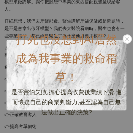
模型來做講解。讓你把腦袋中專業的東西搭配視覺呈現給客
人。
仔細想想，我們去牙醫那邊。醫生講解牙齒保健或是問題時，
是不是會拿出假牙模型？我們去大醫院看病時，醫生也會有一
打死也沒想到AI居然
些專業模型。都已經是醫生了為什麼他還要用模型？
因為專業知識加上硬體模型等於信任和俘虜受眾的心！這也是
成為我事業的救命稻
專業的表象。
這堂課程將會讓你學到：
草！
👉認識你的毛料
👉坊間毛料差異
是否害怕失敗,擔心提高收費後業績下滑,進
而懷疑自己的商業判斷力,甚至認為自己無
👉分辨毛料優勢
法做出正確的決策?
👉正確教育客人
👉提高客單價術