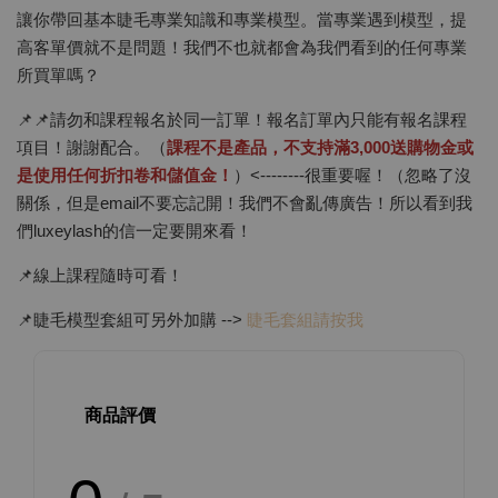
讓你帶回基本睫毛專業知識和專業模型。當專業遇到模型，提
高客單價就不是問題！我們不也就都會為我們看到的任何專業
所買單嗎？
📌📌請勿和課程報名於同一訂單！報名訂單內只能有報名課程
項目！謝謝配合。（
課程不是產品，不支持滿3,000送購物金或
是使用任何折扣卷和儲值金！
）<--------很重要喔！（忽略了沒
關係，但是email不要忘記開！我們不會亂傳廣告！所以看到我
們luxeylash的信一定要開來看！
📌線上課程隨時可看！
📌睫毛模型套組可另外加購 -->
睫毛套組請按我
商品評價