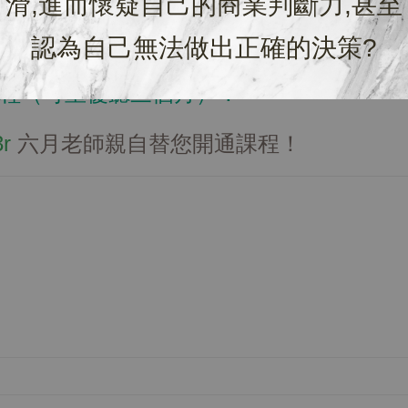
滑,進而懷疑自己的商業判斷力,甚至
方便保存！小圓體塑料不好製作，上面難免有一些痕跡。介意者請勿
程
認為自己無法做出正確的決策?
程（可重覆聽三個月）！＊
3r
六月老師親自替您開通課程！