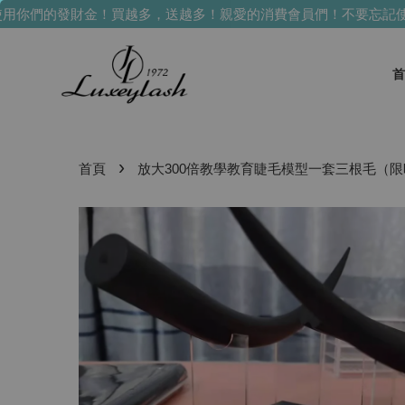
你們的發財金！買越多，送越多！
親愛的消費會員們！不要忘記使用
首
›
首頁
放大300倍教學教育睫毛模型一套三根毛（限時送課程）