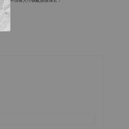
下單！
不怕客人小孩亂摸摸壞它！