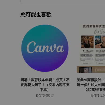
您可能也喜歡
團購！教育版本年費！必買！不
美業AI商模設計
要再花大錢了！（沒看內容不要
建一個5-10人A
下單）
250萬/年
從
NT$ 600
起
從
NT$ 1,