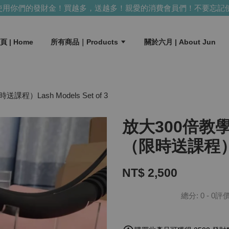
你們的發財金！買越多，送越多！
親愛的消費會員們！不要忘記使用
頁 | Home
所有商品｜Products
關於六月 | About Jun
Lash Models Set of 3
放大300倍教
（限時送課程）Las
NT$ 2,500
總分:
0
-
0
評