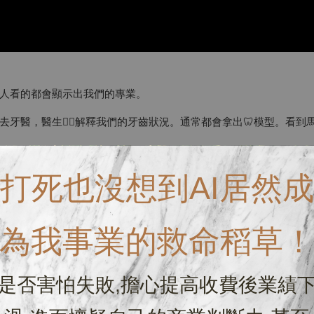
人看的都會顯示出我們的專業。
牙醫，醫生👨‍⚕️解釋我們的牙齒狀況。通常都會拿出🦷模型。看
，卻少了善用資源或軟硬體工具輔助。專業程度真的就沒圓滿了，
打死也沒想到AI居然成
在市面上的毛款。不外乎就是這三種根部的睫毛。將利弊和我們操
為我事業的救命稻草
將產品和服務差異性講解給客人聽。六月在這方便輔助很多店家和
助品來讓我們的專業度更像一回事，不是嗎？
是否害怕失敗,擔心提高收費後業績
底座小，好放置。製作上難免有一些些的痕跡但是不影響使用，凹