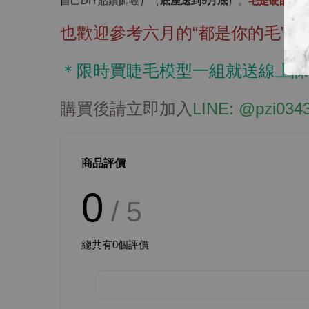
自己DIY貼鑽飾喔）（
底座送
到9月底
）。
毛是硬的，
也歡迎參考六月的“
都是你的毛
”課
＊限時買睫毛模型一組就送線上課
購買後請立即加入
LINE: @pzi034
商品評價
0
/ 5
總共有
0
個評價