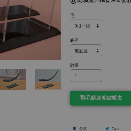
購買此產品可獲得 2500 發財
毛
底座
數量
飛毛腿速度結帳去
分享
Tweet