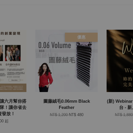
優惠
：讓六月幫你搭
圖藤絨毛0.06mm Black
(新) Webi
I團隊！讓你省去
Feather
台 - 
薪資發放！
NT$ 1,200
NT$ 480
NT$ 1,88
000
起