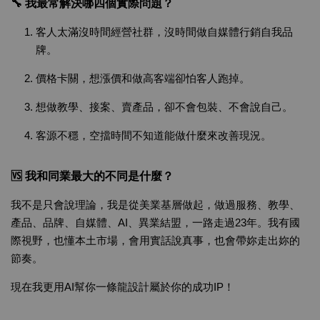
🔧 我最常解決哪四個實際問題？
客人太滿沒時間經營社群，沒時間做自媒體行銷自我品
牌。
價格卡關，想漲價和做高客端卻怕客人跑掉。
想做教學、接案、賣產品，卻不會包裝、不會說自己。
客源不穩，空擋時間不知道能做什麼來改善現況。
🆚 我和同業最大的不同是什麼？
我不是只會說理論，我是從美業基層做起，做過服務、教學、
產品、品牌、自媒體、AI、異業結盟，一路走過23年。我有國
際視野，也懂本土市場，會用實話說真事，也會帶妳走出妳的
節奏。
現在我更用AI幫你一條龍設計屬於你的成功IP！