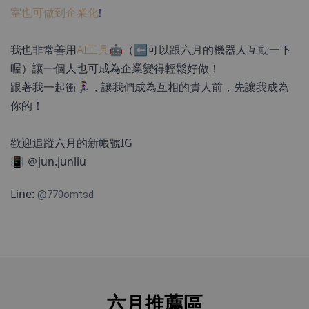
室也可做到企業化
!
我也非常善用
AI工具
🤖（⬅️可以跟六月的機器人互動一下
喔）讓一個人也可成為企業變得輕鬆好做！
跟著我一起衝🏃‍♀，讓我們成為互相的貴人前，先讓我成為
你的！
歡迎追蹤六月的新帳號IG
📳 ＠jun.junliu
Line: 
@770omtsd
六月推薦區