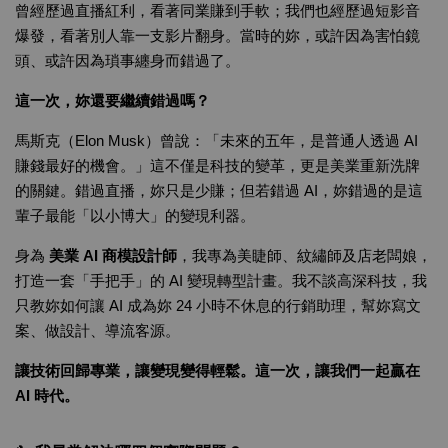
曾經歷過直播紅利，看著同業賺到手軟；我們也經歷過短影音
爆發，看著別人靠一支影片翻身。當時的妳，或許因為害怕鏡
頭、或許因為瑣事纏身而錯過了。
這一次，妳還要繼續錯過嗎？
馬斯克（Elon Musk）曾說：「未來的五年，是普通人透過 AI
賺錢最好的機會。」這不僅是科技的變革，更是美業重新洗牌
的關鍵。錯過直播，妳只是少賺；但若錯過 AI，妳錯過的是這
輩子最能「以小博大」的變現利器。
身為
美業 AI 商模設計師
，我專為美睫師、紋繡師及店老闆娘，
打造一套「手把手」的 AI 變現轉型計畫。我不談高深科技，我
只教妳如何讓 AI 成為妳 24 小時不休息的行銷助理，幫妳寫文
案、做設計、導流客源。
讓技術回歸專業，讓變現變得輕鬆。這一次，讓我們一起贏在
AI 時代。