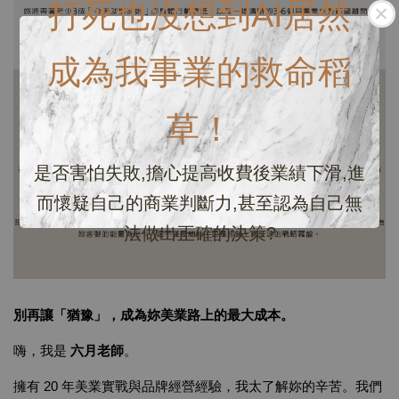
打死也沒想到AI居然
成為我事業的救命稻
草！
是否害怕失敗,擔心提高收費後業績下滑,進
而懷疑自己的商業判斷力,甚至認為自己無
法做出正確的決策?
別再讓「猶豫」，成為妳美業路上的最大成本。
嗨，我是
六月老師
。
擁有 20 年美業實戰與品牌經營經驗，我太了解妳的辛苦。我們