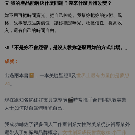
💡 我的產品能解決什麼問題？帶來什麼具體改變？
妳不用再把時間賣光、把自己榨乾。我幫妳把妳的技術、風
格、故事變成品牌價值，讓妳穩定曝光、收穫信任、提高收
入，還有自己的時間自由。
📣「不是妳不會經營，是沒人教妳怎麼用妳的方式出場。」
成就：
出過兩本書📔，一本美睫聖經II及
世界上最有力量的是夢想
24
。
現在跟知名網紅好友貝克導演🎬時常攜手合作開課教美業
人士如何以自媒體曝光自己。
我成功輔佐了很多個人工作室創業女性對美業從技術專業外
還帶入了知識和品牌概念。
女性創業成長智囊教練-小工作