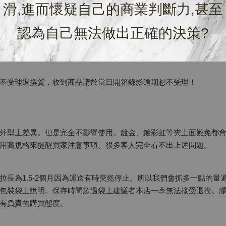
滑,進而懷疑自己的商業判斷力,甚至
單金額，不需付費
認為自己無法做出正確的決策?
業，逾時恕不受理
，並保持完整寄回
不受理退換貨，收到商品請於當日開箱錄影逾期恕不受理！
外型上差異。但是完全不影響使用。鍍金、鍍彩虹等夾上面難免都
用高規格來提醒買家注意事項。很多客人完全看不出上述問題。
拉長為1.5-2個月因為運送有時突然停止。所以我們會抓多一點的
包裝袋上說明。保存時間超過袋上建議者本店一率無法接受退換。
有負責的購買態度。