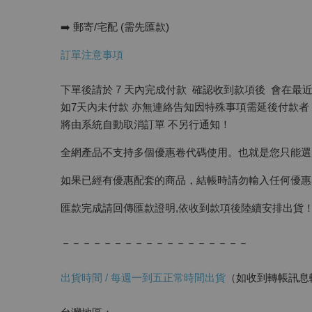
➡️ 郵寄/宅配 (需先匯款)
訂單注意事項
下單後請於 7 天內完成付款 確認收到款項後 會在
如7天內未付款 亦無連絡告知因特殊事項需延後付款者
將由系統自動取消訂單 不另行通知！
全網產品不支持多個優惠卷代碼使用。也就是您只能選
如果已經有優惠配套的商品，結帳時請勿輸入任何優惠
匯款完成請回傳匯款證明,依收到款項後陸續安排出貨
－－－－－－－－－－－－－－－－－－
出貨時間 / 每週一到五正常時間出貨
（如收到轉帳訊息