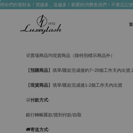
你們的發財金！買越多，送越多！
親愛的消費會員們！不要忘記使用
首
🛒賣場商品均現貨商品（除特別標示商品外）
【
預購商品
】填單/匯款完成後約7~20個工作天內出貨
【
現貨商品
】填單/匯款完成後1-2個工作天內出貨
🛒
付款方式
-
銀行轉帳匯款/貨到付款/自取
🚚
寄送方式
-