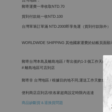
台灣地區：
郵寄運費一率收取NTD.70
貨到付款統一收NTD.100
台灣單筆訂單滿 NTD.2000即享免運（貨到付款除外）
WORLDWIDE SHIPPING 其他國家運費於結帳頁面顯
郵寄台灣本島及離島地區 / 寄出後約1-3 個工作天內送達
# 離島地區可店到店
郵寄非 台灣地區 / 根據目的地不同,運送工作天數也
便利商店店到店/依各家超商設定時限內送達
商品缺斷貨＆退換貨問題