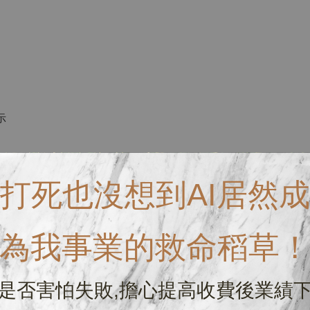
示
 （依交通.天候......因素可能延後送達時間）
打死也沒想到AI居然成
不一樣 如有希望抵達日請務必事先詢問
為我事業的救命稻草
是否害怕失敗,擔心提高收費後業績