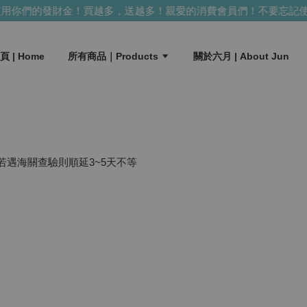
你們的發財金！買越多，送越多！
親愛的消費會員們！不要忘記使
頁 | Home
所有商品｜Products
關於六月 | About Jun
,若遇海關查驗則順延3~5天不等