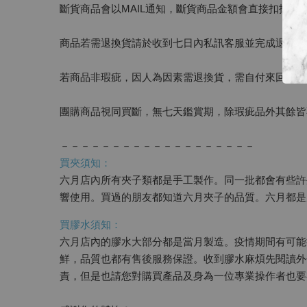
斷貨商品會以MAIL通知，斷貨商品金額會直接扣抵訂
商品若需退換貨請於收到七日內私訊客服並完成退貨作
若商品非瑕疵，因人為因素需退換貨，需自付來回運費
團購商品視同買斷，無七天鑑賞期，除瑕疵品外其餘皆
－－－－－－－－－－－－－－－－－－－
買夾須知：
六月店內所有夾子類都是手工製作。同一批都會有些許
響使用。買過的朋友都知道六月夾子的品質。六月都是
買膠水須知：
六月店內的膠水大部分都是當月製造。疫情期間有可能
鮮，品質也都有售後服務保證。收到膠水麻煩先閱讀外
責，但是也請您對購買產品及身為一位專業操作者也要