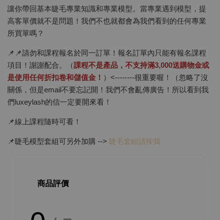
讓你帶回基本睫毛專業知識和專業模型。當專業遇到模型，提
高客單價就不是問題！我們不也就都會為我們看到的任何專業
所買單嗎？
📌📌請勿和課程報名於同一訂單！報名訂單內只能有報名課程
項目！謝謝配合。（
課程不是產品，不支持滿3,000送購物金或
是使用任何折扣卷和儲值金！
）<--------很重要喔！（忽略了沒
關係，但是email不要忘記開！我們不會亂傳廣告！所以看到我
們luxeylash的信一定要開來看！
📌線上課程隨時可看！
📌睫毛模型套組可另外加購 -->
睫毛套組請按我
商品評價