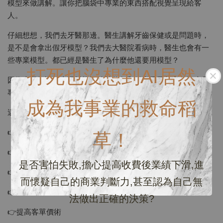
模型來做講解。讓你把腦袋中專業的東西搭配視覺呈現給客
人。
仔細想想，我們去牙醫那邊。醫生講解牙齒保健或是問題時，
是不是會拿出假牙模型？我們去大醫院看病時，醫生也會有一
些專業模型。都已經是醫生了為什麼他還要用模型？
打死也沒想到AI居然
因為專業知識加上硬體模型等於信任和俘虜受眾的心！這也是
專業的表象。
成為我事業的救命稻
這堂課程將會讓你學到：
👉認識你的毛料
草！
👉坊間毛料差異
是否害怕失敗,擔心提高收費後業績下滑,進
👉分辨毛料優勢
而懷疑自己的商業判斷力,甚至認為自己無
👉正確教育客人
法做出正確的決策?
👉提高客單價術