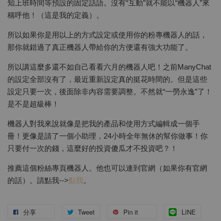
知上班時間等預設的固定話語。沒有“互動”就不能以“機器人”來
稱呼他！（這是我的定義）。
所以如果你是用以上的方式設定或使用你的粉專機器人的話，
那你就錯過了真正機器人帶給你的方便還有強大功能了。
所以講這麼多還不如自己看看六月的機器人吧！之前ManyChat
的設定全部沒有了，最近重新設定真的挺花時間的。但是這些
設定只要一次，後面除非內容需要調整。不然就“一勞永逸”了！
是不是超級棒！
機器人對我來說就像是把我的產品和使用方式編輯成一個手
冊！更像是請了一個小助理，24小時全年無休的幫你做事！你
只要付一次的錢，這麼好的投資傻瓜才不投資吧？！
推薦這個粉絲專頁機器人。他也可以連到官網（如果你有官網
的話）。請點我-->
點我
。
分享
Tweet
Pin it
LINE