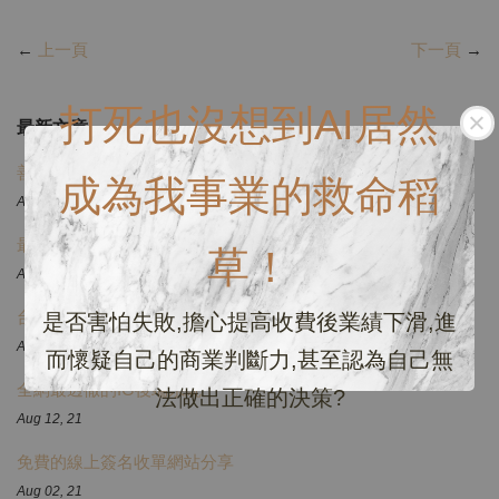
←
上一頁
下一頁
→
打死也沒想到AI居然
最新文章
善麗加能 | 全域流量獲利導航儀
成為我事業的救命稻
Apr 19, 26
最了解美業的自媒體女神！
草！
Aug 07, 23
台灣首創6D爆濃粉絲專頁的新機器人後台大解密
是否害怕失敗,擔心提高收費後業績下滑,進
Aug 30, 21
而懷疑自己的商業判斷力,甚至認為自己無
全網最透徹的IG後端系統
法做出正確的決策?
Aug 12, 21
免費的線上簽名收單網站分享
Aug 02, 21