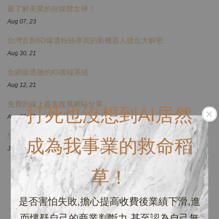
最了解美業的自媒體女神！
Aug 07, 23
台灣首創6D爆濃粉絲專頁的新機器人後台大解密
Aug 30, 21
全網最透徹的IG後端系統
Aug 12, 21
免費的線上簽名收單網站分享
打死也沒想到AI居然
Aug 02, 21
想要出屬於自己的電子書嗎？
成為我事業的救命稻
Jul 20, 21
草！
是否害怕失敗,擔心提高收費後業績下滑,進
而懷疑自己的商業判斷力,甚至認為自己無