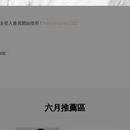
去登入會員開始使用！
linktr.ee/junliu1222
INE
六月推薦區