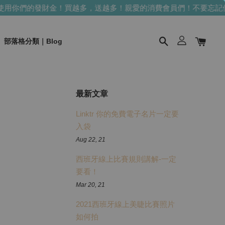
用你們的發財金！買越多，送越多！
親愛的消費會員們！不要忘記使
部落格分類｜Blog
最新文章
Linktr 你的免費電子名片一定要
入袋
Aug 22, 21
西班牙線上比賽規則講解-一定
要看！
Mar 20, 21
2021西班牙線上美睫比賽照片
如何拍