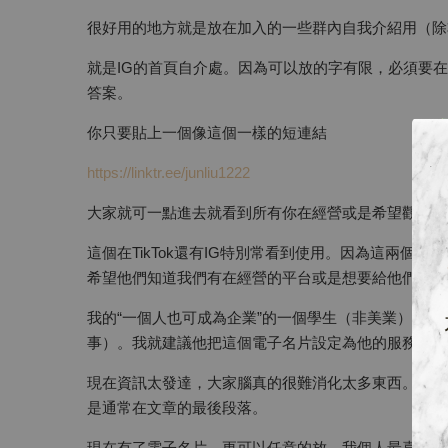
很好用的地方就是放在加入的一些群內自我介紹用（除
就是IG的首頁自介處。因為可以放的字有限，必須要
答案。
你只要貼上一個像這個一樣的短連結
https://linktr.ee/junliu1222
大家就可一點進去就看到所有你在經營或是希望觀眾看
這個在TikTok還有IG特別常看到使用。因為這兩個
希望他們知道我們有在經營的平台或是想要給他們看的
我的“一個人也可成為企業”的一個學生（非美業），
事）。我就建議他把這個電子名片設定為他的服務介紹
現在資訊太發達，大家腦真的很難消化太多東西。如果
是通常在文章的最後段落。
現在有了電子名片，更可以任意的放。我個人最喜歡的