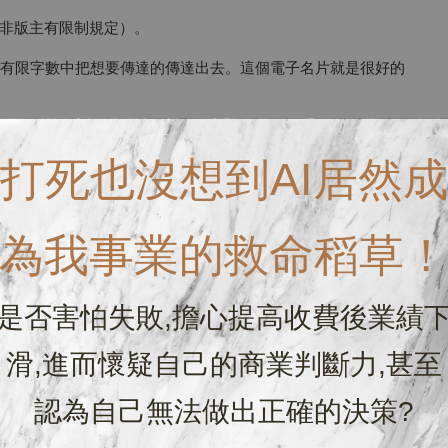
非版主有限制規定）。
在有限字數中把想要傳達的傳達出去。這個電子名片就是很好的
打死也沒想到AI居然成
到的整理。
為我事業的救命稻草
平台的自介字數有限，所以使用這樣的連結可以將客人導出到我們
訊息。
是否害怕失敗,擔心提高收費後業績
他沒有怎麼經營社交平台，也沒有自己官網（因為他幫別人做
（業務範圍）。
滑,進而懷疑自己的商業判斷力,甚至
一個個連結分開放，很多人滑過就忘了。要一次放在一起，就
認為自己無法做出正確的決策?
是他的短連結。感覺就不會那麼的攏長或是礙眼。