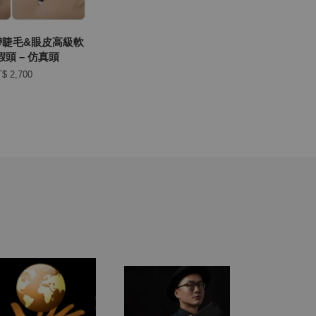
帶睫毛&眼皮高級軟
頭 – 仿真頭
$ 2,700