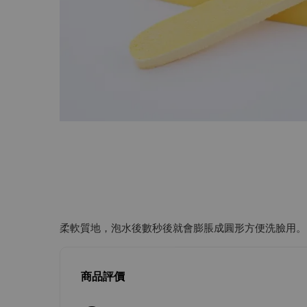
柔軟質地，泡水後數秒後就會膨脹成圓形方便洗臉用。
商品評價