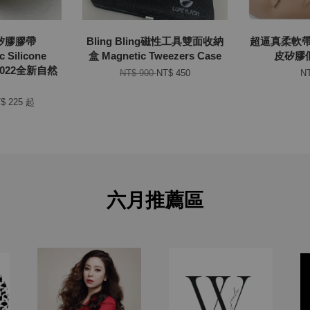
矽膠膠帶
Bling Bling磁性工具雙面收納
超逼真柔軟
c Silicone
盒 Magnetic Tweezers Case
皮矽膠假
（2022全新自然
NT$ 900
NT$ 450
NT
$ 225
起
六月推薦區