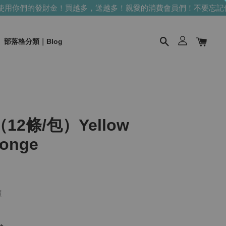
用你們的發財金！買越多，送越多！
親愛的消費會員們！不要忘記使
部落格分類｜Blog
2條/包）Yellow
onge
價