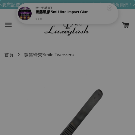
李***
已購買了
要忘記使用你們的發財金！買越多，送越多！
親愛的消費會員們！不
圖藤黑膠 5ml Ultra Impact Glue
1 天前
›
首頁
微笑彎夾Smile Tweezers