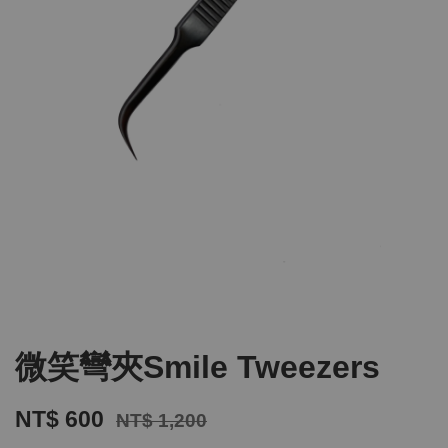
微笑彎夾Smile Tweezers
NT$ 600
NT$ 1,200