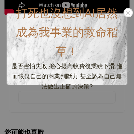
打死也沒想到AI居然
成為我事業的救命稻
商品評價
草！
0
/ 5
是否害怕失敗,擔心提高收費後業績下滑,進
而懷疑自己的商業判斷力,甚至認為自己無
總共有
0
個評價
法做出正確的決策?
您可能也喜歡