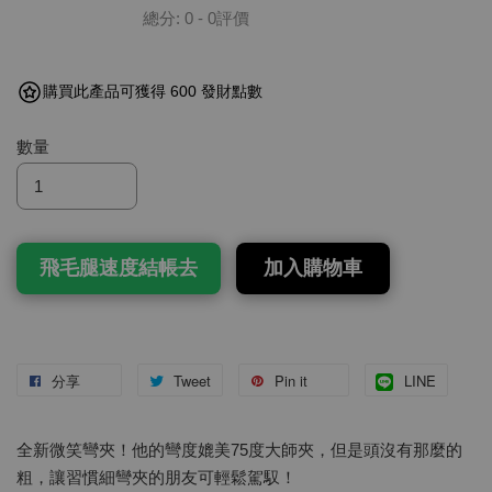
總分:
0
-
0
評價
購買此產品可獲得 600 發財點數
數量
飛毛腿速度結帳去
加入購物車
分享
Tweet
Pin it
LINE
全新微笑彎夾！他的彎度媲美75度大師夾，但是頭沒有那麼的
粗，讓習慣細彎夾的朋友可輕鬆駕馭！