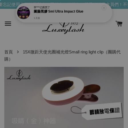
忘記使用你們的發財金！買越多，送越多！
親愛的消費會員們！不
李***
已購買了
圖藤黑膠 5ml Ultra Impact Glue
1 天前
›
首頁
15X微距天使光圈補光燈Small ring light clip（團購代
購）