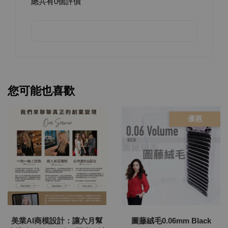
總共有
0
個評價
您可能也喜歡
優惠
美業AI商模設計：讓六月幫
圖藤絨毛0.06mm Black