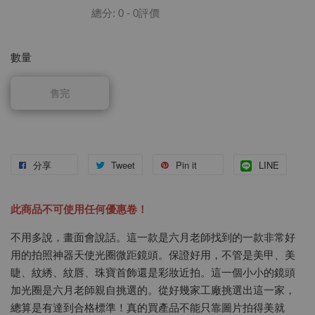
總分:
0
-
0
評價
數量
售完
分享
Tweet
Pin it
LINE
此商品不可使用任何優惠卷！
不用多說，畫面會說話。這一款是六月老師找到的一款非常好
用的拍照神器天使光圈微距鏡頭。保證好用，不管是美甲、美
睫、紋綉、紋唇、珠寶首飾還是彩妝近拍。這一個小小的鏡頭
加光圈是六月老師親自挑選的。從好幾家工廠挑選出這一家，
總算是有達到合格標準！真的買產品不能只靠圖片拍得美就