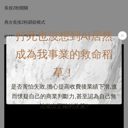
長按2秒開關
再次長按2秒調節模式
打死也沒想到AI居然
輕觸0.5秒調節亮度
成為我事業的救命稻
草！
是否害怕失敗,擔心提高收費後業績下滑,進
而懷疑自己的商業判斷力,甚至認為自己無
法做出正確的決策?