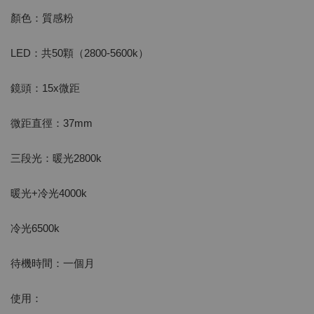
顏色：質感粉
LED：共50顆（2800-5600k）
鏡頭：15x微距
微距直徑：37mm
三段光：暖光2800k
暖光+冷光4000k
冷光6500k
待機時間：一個月
使用：