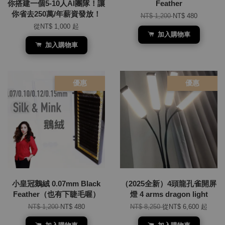
你搭建一個5-10人AI團隊！讓
Feather
你省去250萬/年薪資發放！
NT$ 1,200
NT$ 480
從
NT$ 1,000
起
加入購物車
加入購物車
優惠
優惠
小皇冠鵝絨 0.07mm Black
（2025全新）4頭龍孔雀開屏
Feather（也有下睫毛喔）
燈 4 arms dragon light
NT$ 1,200
NT$ 480
NT$ 8,250
從
NT$ 6,600
起