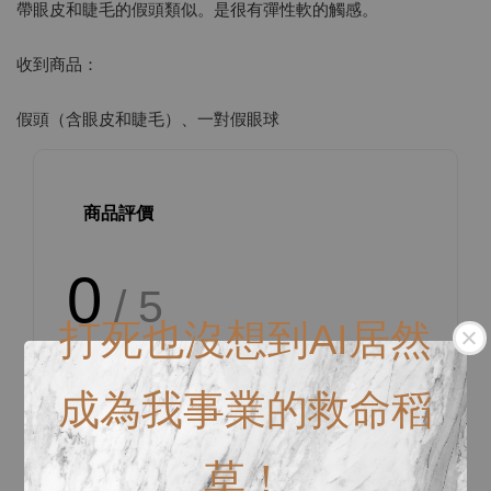
帶眼皮和睫毛的假頭類似。是很有彈性軟的觸感。
收到商品：
假頭（含眼皮和睫毛）、一對假眼球
商品評價
0
/ 5
打死也沒想到AI居然
總共有
0
個評價
成為我事業的救命稻
草！