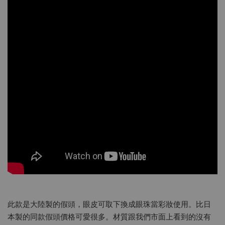
此款是大陸製的假頭，眼皮可取下換成眼珠當彩妝使用。比日
本製的同款假頭價格可愛很多。材質跟我們市面上看到的沒有