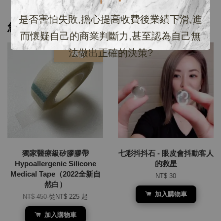
是否害怕失敗,擔心提高收費後業績下滑,進
您可能也喜歡
而懷疑自己的商業判斷力,甚至認為自己無
法做出正確的決策?
優惠
獨家醫療級矽膠膠帶
七彩抖抖石 - 眼皮會抖動客人
Hypoallergenic Silicone
的救星
Medical Tape（2022全新自
NT$ 30
然白）
加入購物車
NT$ 450
從
NT$ 225
起
加入購物車