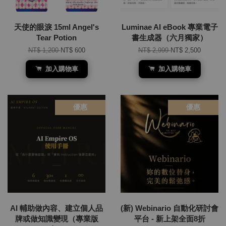
天使的眼淚 15ml Angel's
Luminae AI eBook 專業電子
Tear Potion
書生成器（六月獨家）
NT$ 1,200
NT$ 600
NT$ 2,999
NT$ 2,500
加入購物車
加入購物車
優惠
優惠
AI 輔助做內容、建立個人品
(新) Webinario 自動化研討會
牌或做知識變現（專業版
平台 - 新上架全面8折