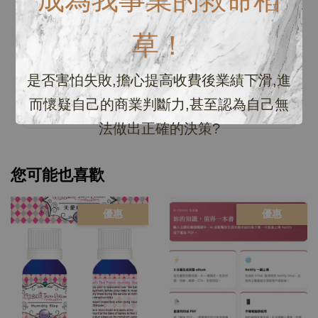
0
/ 5
草！
總共有
0
個評價
是否害怕失敗,擔心提高收費後業績下滑,進
而懷疑自己的商業判斷力,甚至認為自己無
法做出正確的決策?
您可能也喜歡
優惠
優惠