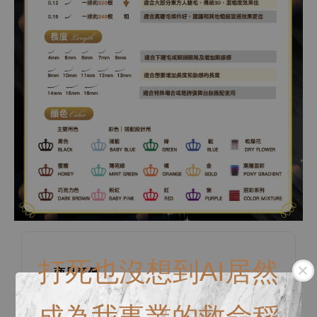
打死也沒想到AI居然
商品評價
成為我事業的救命稻