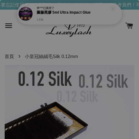
要忘記使用你們的發財金！買越多，送越多！
親愛的消費會員們！不
李***
已購買了
圖藤黑膠 5ml Ultra Impact Glue
1 天前
›
首頁
小皇冠絲絨毛Silk 0.12mm