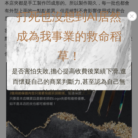
本店夾都是手工製作凹成形的。所以製作期久，每一批也都會
有外型上面的一點點差異。但是絕對不會影響使用或是密合
打死也沒想到AI居然
度。吹毛求疵的請下單前深思。
我們所有夾都是手工的！所以可能同一批或是不同批都略有一
成為我事業的救命稻
點點的“長相”差異。但是完全不影響使用或功能！買過我們家夾
子的老客人就不要介意如果再次回購發現夾子有些許差異喔！
草！
但是我們家夾密合度絕對是品質保證的！請放心購買！
是否害怕失敗,擔心提高收費後業績下滑,進
而懷疑自己的商業判斷力,甚至認為自己無
法做出正確的決策?