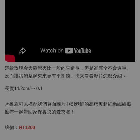
這款玫瑰金天蠍彎夾比一般的夾還長，但是卻完全不會過重。
反而讓我們拿起夾來更有平衡感。快來看看影片怎麼介紹～
長度14.2cm/+- 0.1
📌推薦可以搭配我們頁面圖片中劉老師的高密度超細緻纖維擦
擦布一起帶回家保養您的愛夾喔！
牌價：
NT1200