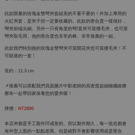
此款限量的玫瑰金雙彎夾套組美的不要不要的！外加上專用的
火紅夾套，是夾子控一定要收藏的。此款的密合度一樣很好，
彎夾前端尖細。另外一只有角度的彎/直夾可當撥毛夾，也可當
彎夾取毛用。他的密合度也非常的棒。非常推薦的一組。
此款我們特別挑的玫瑰金雙彎夾可當開花夾也可當撥毛夾！不
可錯過的一套！
長約：11.3 cm
📌推薦可以搭配我們頁面圖片中劉老師的高密度超細緻纖維擦
擦布一起帶回家保養您的愛夾喔！
牌價：
NT2800
本店夾都是手工製作凹成形的。所以製作期久，每一批也都會
有外型上面的一點點差異。但是絕對不會影響使用或是密合