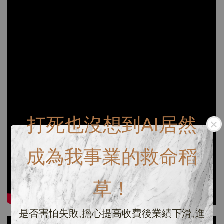
打死也沒想到AI居然
成為我事業的救命稻
草！
是否害怕失敗,擔心提高收費後業績下滑,進