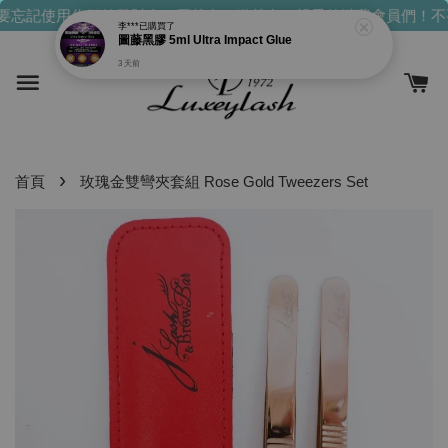
圖藤黑膠 5ml Ultra Impact Glue
忘記使用你們的發財金！買越多，送越多！
親愛的消費會員們！不
3 天前
›
首頁
玫瑰金雙彎夾套組 Rose Gold Tweezers Set