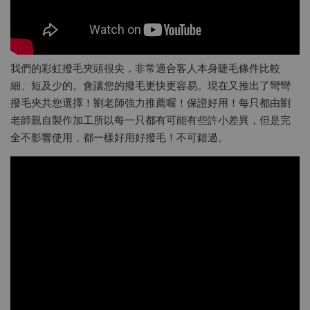
我們的彩虹撥毛夾頭很尖，非常適合客人本身睫毛條件比較
細、短及少的。會讓您的撥毛更快更容易。現在又推出了彎彎
撥毛夾共您選擇！劉老師強力推薦喔！保證好用！每只都由劉
老師親自製作加工所以每一只都有可能有些許小差異，但是完
全不影響使用，都一樣好用好撥毛！不可錯過。