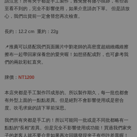
請注意！所有夾子都是手工製作，難免會有微小痕跡，有些甚
至看不到的，完全不影響使用，如果介意請勿下單。 但是請放
心，我們出貨前一定會替您再次檢查。
長約：12.2 cm 重約：22g
📌推薦可以搭配我們頁面圖片中劉老師的高密度超細緻纖維擦
擦布一起帶回家保養您的愛夾喔！如想搭配成對，也可參考我
們的兩款彩虹直夾。
牌價：
NT1200
本店夾都是手工製作凹成形的。所以製作期久，每一批也都會
有外型上面的一點點差異。但是絕對不會影響使用或是密合
度。吹毛求疵的請下單前深思。
我們所有夾都是手工的！所以可能同一批或是不同批都略有一
點點的“長相”差異。但是完全不影響使用或功能！買過我們家夾
子的老客人就不要介意如果再次回購發現夾子有些許差異喔！