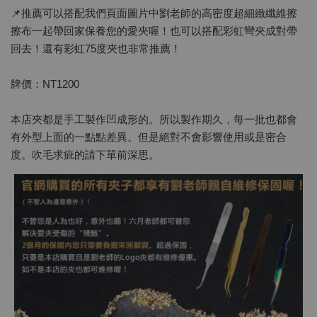
📌推薦可以搭配我們頁面圖片中劉老師的高密度超細緻纖維擦
擦布一起帶回家保養您的愛夾喔！也可以搭配彩虹彎夾成對帶
回去！還有彩虹75度夾也非常推薦！
牌價：NT1200
本店夾都是手工製作凹成形的。所以製作期久，每一批也都會
有外型上面的一點點差異。但是絕對不會影響使用或是密合
度。吹毛求疵的請下單前深思。