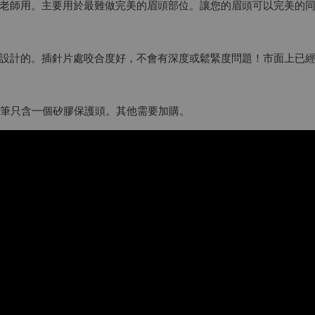
老師用。主要用於最難做完美的眉頭部位。讓您的眉頭可以完美的
設計的。插針片處咬合度好，不會有深度或鬆緊度問題！市面上已
線筆只含一個矽膠保護頭。其他需要加購。