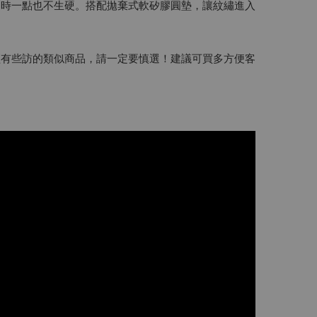
同時一點也不生硬。搭配拋棄式軟矽膠圓墊，讓紋繡進入
經有些訪的類似商品，請一定要慎選！建議可買多方便客