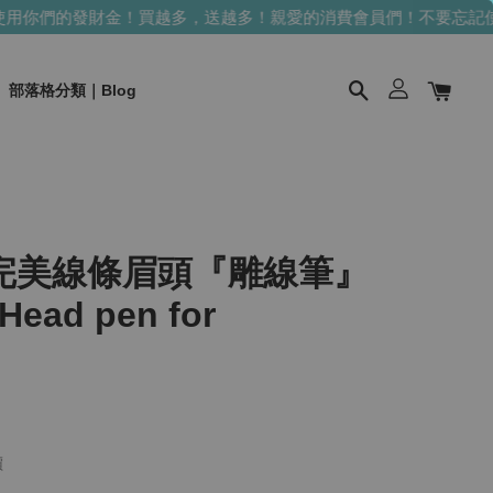
你們的發財金！買越多，送越多！
親愛的消費會員們！不要忘記使用
部落格分類｜Blog
完美線條眉頭『雕線筆』
 Head pen for
價