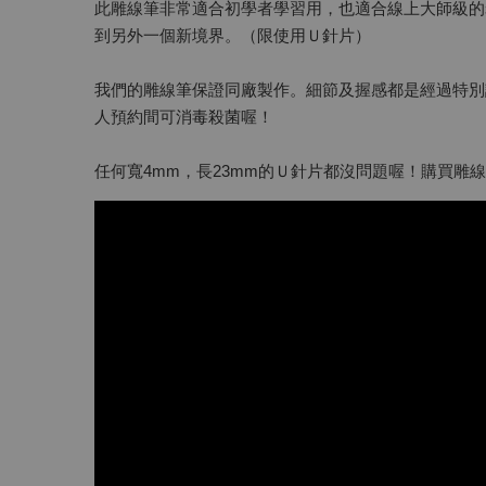
此雕線筆非常適合初學者學習用，也適合線上大師級的
到另外一個新境界。（限使用Ｕ針片）
我們的雕線筆保證同廠製作。細節及握感都是經過特別
人預約間可消毒殺菌喔！
任何寬4mm，長23mm的Ｕ針片都沒問題喔！購買雕