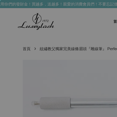
你們的發財金！買越多，送越多！
親愛的消費會員們！不要忘記使用
首
›
首頁
紋繡教父獨家完美線條眉頭『雕線筆』 Perfect Brow 