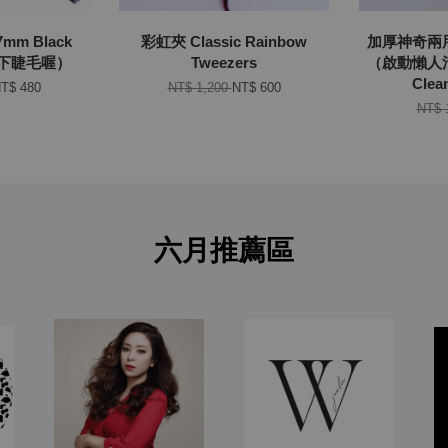
mm Black
彩虹夾 Classic Rainbow
加厚神奇兩
也有下睫毛喔）
Tweezers
（啟動懶人清
Clea
T$ 480
NT$ 1,200
NT$ 600
NT$ 
六月推薦區