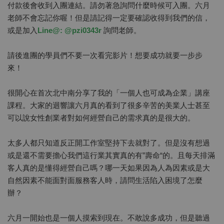
付款後會收到入團連結。請勿著急詢問什麼時候可入團。六月
老師不會忘記你喔！但是請記得一定要確認收得到我們的信，
或是加入
Line@: @pzi0343r
詢問老師。
請後進團的學員們不要一次看完影片！想要成功就要一步步
來！
很開心在首次北中南分享了我的「一個人也可成為企業」講座
課程。大家的迴響讓六月真的看到了很多辛苦的美業人士甚至
可以說女性創業者對如何經營自己的需求真的是很大的。
太多人都只知道反正開工作室堅持下去就對了。但是沒有想過
或是還不需要擔心我們這行業其實真的有”壽命“的。且每天排滿
客人真的是懂得經營自己嗎？哪一天如果因為人為因素或是大
自然因素不能面對面服務客人時，請問生活陷入困境了怎麼
辦？
六月一開始也是一個人摸索到現在。不敢說多成功，但是聽過