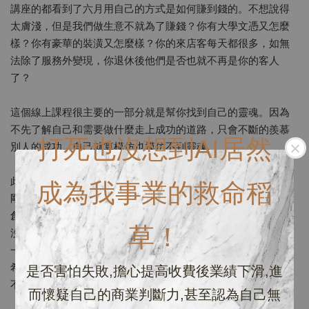
講座的都看到了六月用自己的方式是如何賺到錢的。不想說得
太膚淺，但是我們做生意不就為了賺錢？你有大學文憑又怎麼
樣？你有豪華的裝潢又怎麼樣？你的來店客每天都很多，如無
法除了服務外變現，你退休後他們是否也就不再是你的客人
了？
這個線上課程很主要的一部分就是幫你找到自己的靈魂。因為
不先了解自己和需要做什麼走上成功的道路，只會不斷的羨慕
打死也沒想到AI居然
別人的成功。自己就算模仿也模仿不到靈魂。
此課程適合：
成為我事業的救命稻
剛踏入創業行業的新鮮人
創業遇到瓶頸
草！
沒自信的你
一直有客源但是總是埋頭苦幹有一天沒一天的人
希望加入有顧問般的社團可發問問題
是否害怕失敗,擔心提高收費後業績下滑,進
不相信這樣的價格可學到有用內容的踢館人
而懷疑自己的商業判斷力,甚至認為自己無