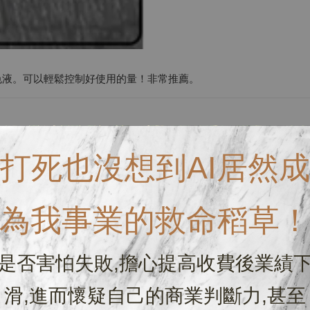
色液。可以輕鬆控制好使用的量！非常推薦。
打死也沒想到AI居然成
為我事業的救命稻草
是否害怕失敗,擔心提高收費後業績
滑,進而懷疑自己的商業判斷力,甚至