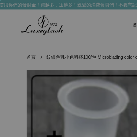
用你們的發財金！買越多，送越多！
親愛的消費會員們！不要忘記使
首
›
首頁
紋鏽色乳小色料杯100/包 Microblading color c