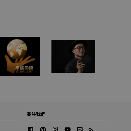
關注我們
Facebook
Pinterest
Instagram
YouTube
Line
RSS