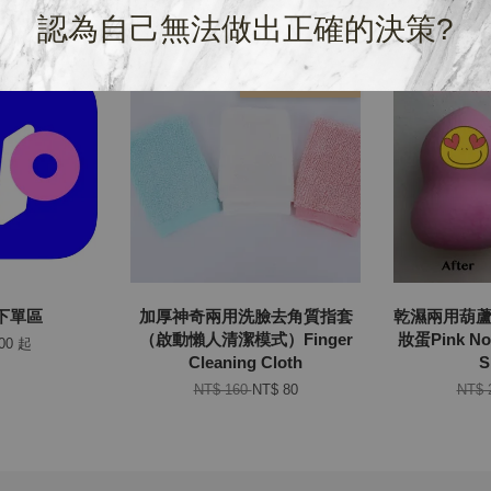
認為自己無法做出正確的決策?
優惠
員下單區
加厚神奇兩用洗臉去角質指套
乾濕兩用葫
（啟動懶人清潔模式）Finger
妝蛋Pink Non
300
起
Cleaning Cloth
S
NT$ 160
NT$ 80
NT$ 