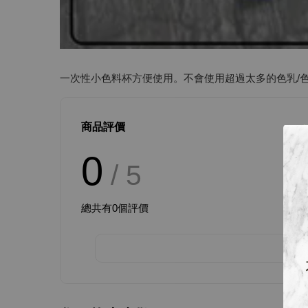
一次性小色料杯方便使用。不會使用超過太多的色乳/
商品評價
0
/ 5
總共有
0
個評價