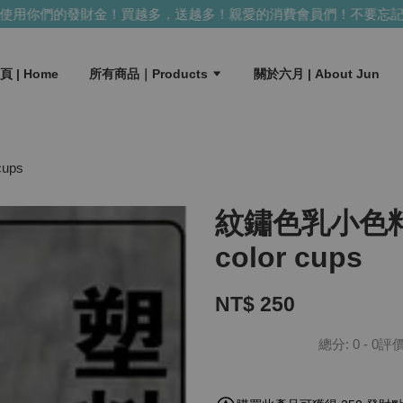
用你們的發財金！買越多，送越多！
親愛的消費會員們！不要忘記使
頁 | Home
所有商品｜Products
關於六月 | About Jun
ups
紋鏽色乳小色料杯1
color cups
NT$ 250
總分:
0
-
0
評