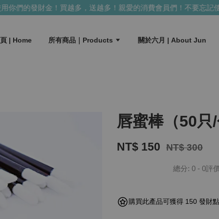
你們的發財金！買越多，送越多！
親愛的消費會員們！不要忘記使用
頁 | Home
所有商品｜Products
關於六月 | About Jun
唇蜜棒（50只/包）
NT$ 150
NT$ 300
總分:
0
-
0
評
購買此產品可獲得 150 發財