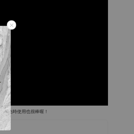
！
下
繡時敷色時使用也很棒喔！