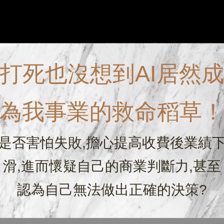
打死也沒想到AI居然成
為我事業的救命稻草
是否害怕失敗,擔心提高收費後業績
滑,進而懷疑自己的商業判斷力,甚至
認為自己無法做出正確的決策?
。也可沾取去蛋白液及前處理劑。我們也會在睫毛Spa時使用。紋