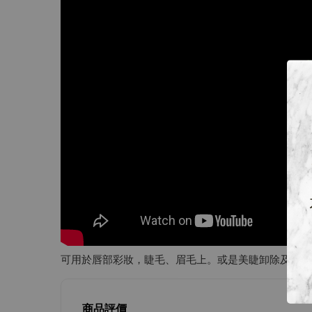
可用於唇部彩妝，睫毛、眉毛上。或是美睫卸除及清潔
商品評價