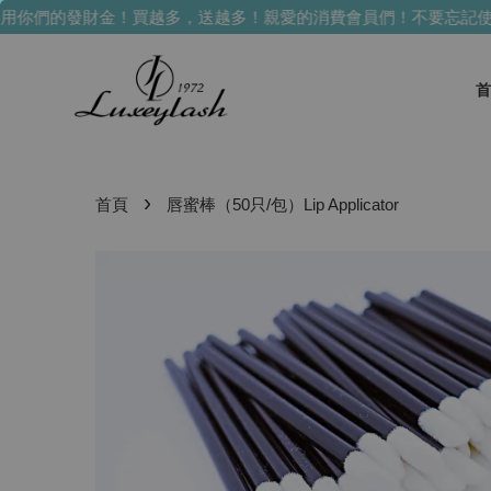
你們的發財金！買越多，送越多！
親愛的消費會員們！不要忘記使用
首
›
首頁
唇蜜棒（50只/包）Lip Applicator