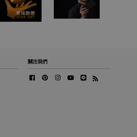
關注我們
Facebook
Pinterest
Instagram
YouTube
Line
RSS