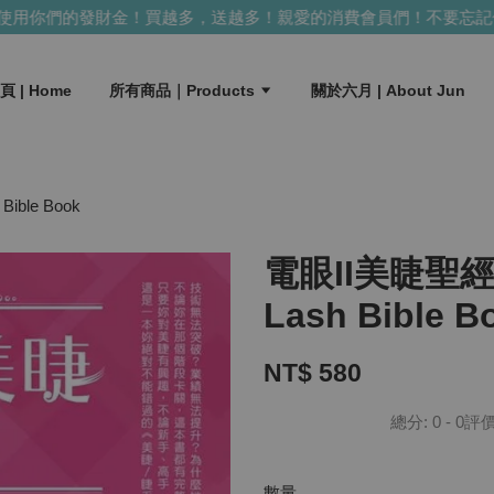
用你們的發財金！買越多，送越多！
親愛的消費會員們！不要忘記使
頁 | Home
所有商品｜Products
關於六月 | About Jun
le Book
電眼II美睫聖
Lash Bible B
NT$ 580
總分:
0
-
0
評
數量