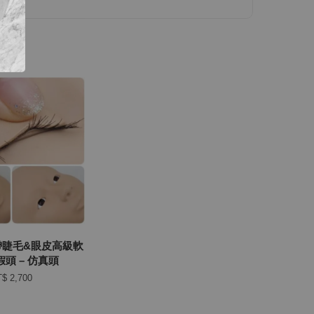
帶睫毛&眼皮高級軟
頭 – 仿真頭
$ 2,700