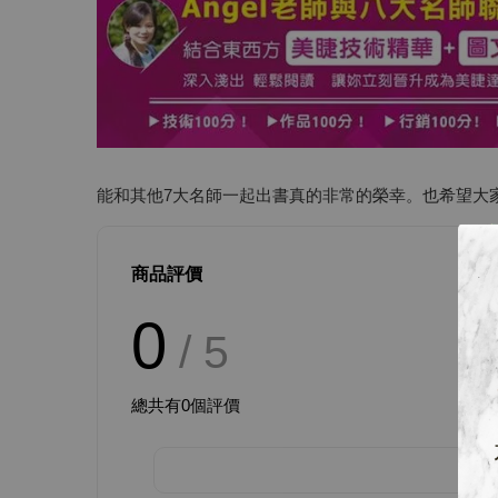
能和其他7大名師一起出書真的非常的榮幸。也希望大
商品評價
0
/ 5
總共有
0
個評價