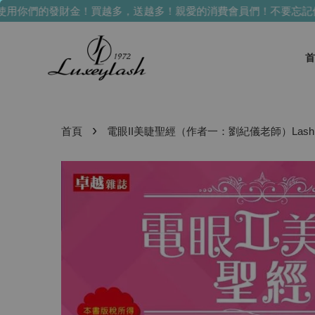
用你們的發財金！買越多，送越多！
親愛的消費會員們！不要忘記使
首
›
首頁
電眼II美睫聖經（作者一：劉紀儀老師）Lash Bib