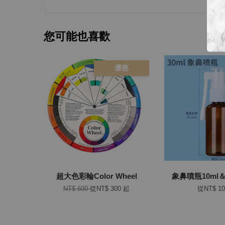
您可能也喜歡
優惠
超大色彩輪Color Wheel
象鼻噴瓶10ml＆3
NT$ 600
從
NT$ 300
起
從
NT$ 1