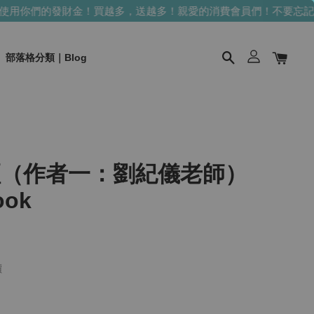
用你們的發財金！買越多，送越多！
親愛的消費會員們！不要忘記使
部落格分類｜Blog
經（作者一：劉紀儀老師）
ook
價