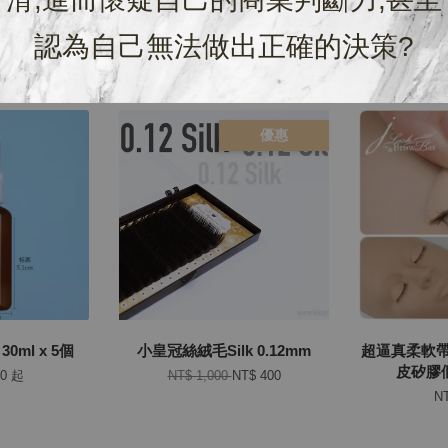
認為自己無法做出正確的決策?
優惠
0ml x 5個
小皇冠絲絨毛Silk 0.12mm
超逼真柔軟
皮矽膠假
00
起
NT$ 1,000
NT$ 400
NT