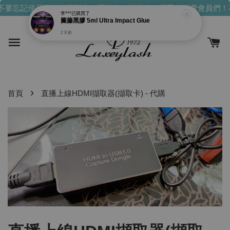
不要忘記使用你們的發財金！買越多，送越多！
親愛的消費會員們！
李***
已購買了
圖藤黑膠 5ml Ultra Impact Glue
2 天前
›
首頁
直播上線HDMI擷取器(擷取卡) - 代購