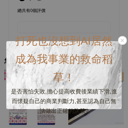
總共有
0
個評價
打死也沒想到AI居然
成為我事業的救命稻
您可能也喜歡
草！
優惠
優惠
是否害怕失敗,擔心提高收費後業績下滑,進
而懷疑自己的商業判斷力,甚至認為自己無
法做出正確的決策?