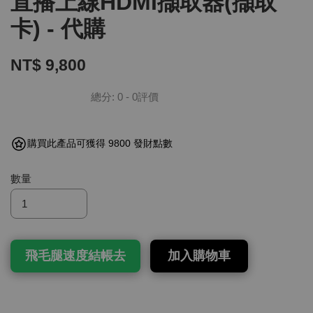
直播上線HDMI擷取器(擷取
卡) - 代購
NT$ 9,800
總分:
0
-
0
評價
購買此產品可獲得 9800 發財點數
數量
飛毛腿速度結帳去
加入購物車