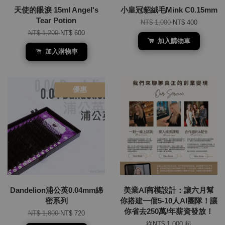
天使的眼淚 15ml Angel's
小皇冠貂絨毛Mink C0.15mm
Tear Potion
NT$ 1,000
NT$ 400
NT$ 1,200
NT$ 600
加入購物車
加入購物車
優惠
Dandelion浦公英0.04mm綿
美業AI商模設計：讓六月幫
密系列
你搭建一個5-10人AI團隊！讓
你省去250萬/年薪資發放！
NT$ 1,800
NT$ 720
從
NT$ 1,000
起