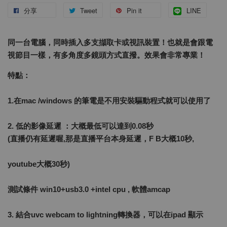
分享
Tweet
Pin it
LINE
同一台電腦，同時插入多支擷取卡或視訊裝置！也就是會跟電
視節目一樣，有多角度多鏡頭方式直撥。效果會非常專業！
特點：
1.在mac /windows 的筆電是不用安裝驅動程式就可以使用了
2. 低的影像延遲 ：大概最低可以達到0.08秒
(直播仍有延遲喔,那是直播平台本身延遲，F B大概10秒,
youtube大概30秒)
測試條件 win10+usb3.0 +intel cpu , 軟體amcap
3. 結合uvc webcam to lightning轉換器，可以在ipad 顯示