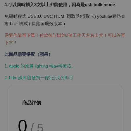
4.可以同時插入3支以上都能使用，因為是usb bulk mode
免驅動程式 USB3.0 UVC HDMI 擷取器(擷取卡) youtube網路直
播 bulk 模式 ( 原始金屬殼版本 )
需要代購再下單！付款後訂購約2個工作天左右出貨！可以等再
下單
！
此商品需要搭配（蘋果）
1. apple 的原廠 lighting 轉av
轉換器
。
2. hdmi線材隨便買一條2公尺的即可
商品評價
0
/ 5