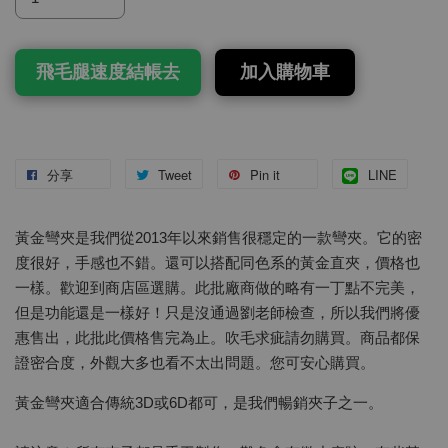
飛毛腿速度結帳去
加入購物車
分享
Tweet
Pin it
LINE
黃金彎夾是我們從2013年以來銷售很穩定的一款彎夾。它的密
度很好，手感也不錯。還可以搭配同色系的黃金直夾，價格也
一樣。歡迎到商店區選購。此批廠商做的略有一丁點不完美，
但是功能還是一樣好！只是沒通過劉老師檢查，所以我們將優
惠售出，此批此價格售完為止。吹毛求疵請勿購買。商品都保
證密合度，外觀大多也看不太出問題。您可安心購買。
黃金彎夾適合傳統3D或6D都可，是我們暢銷夾子之一。