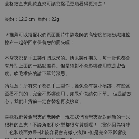
菱格紋直夾此款直夾可讓您撥毛更順看得更清楚！
長約：12.2 cm 重約：22g
📌推薦可以搭配我們頁面圖片中劉老師的高密度超細緻纖維擦
擦布一起帶回家保養您的愛夾喔！
本店夾都是手工製作凹成形的。所以製作期久，每一批也都會
有外型上面的一點點差異。但是絕對不會影響使用或是密合
度。吹毛求疵的請下單前深思。
請注意！所有夾子都是手工製作，難免會有微小痕跡，有些甚
至看不到的，完全不影響使用，如果介意請勿下單。 但是請放
心，我們出貨前一定會替您再次檢查。
喜歡我們黃金彎夾的老師們。現在我們替彎夾配對到新的一只
很棒的直夾！不論角度和外型都很有質感喔！（當然因為特殊
上色和鏡面效果~比較容易會有微小痕跡~但是完全不影響使