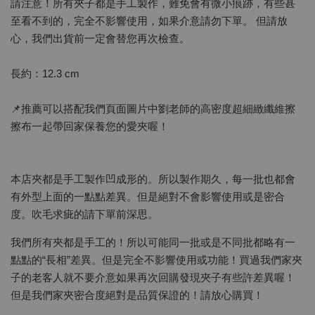
請注意！所有夾子都是手工製作，難免會有微小痕跡，有些甚
至看不到的，完全不影響使用，如果介意請勿下單。 但請放
心，我們出貨前一定會替您再次檢查。
長約：12.3 cm
📌推薦可以搭配我們頁面圖片中劉老師的高密度超細緻纖維擦
擦布一起帶回家保養您的愛夾喔！
本店夾都是手工製作凹成形的。所以製作期久，每一批也都會
有外型上面的一點點差異。但是絕對不會影響使用或是密合
度。吹毛求疵的請下單前深思。
我們所有夾都是手工的！所以可能同一批或是不同批都略有一
點點的“長相”差異。但是完全不影響使用或功能！買過我們家夾
子的老客人就不要介意如果再次回購發現夾子有些許差異喔！
但是我們家夾密合度絕對是品質保證的！請放心購買！