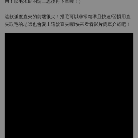
用！吹毛求疵的請三思後再下單喔！）
這款弧度直夾的前端很尖！撥毛可以非常精準且快速!習慣用直
夾取毛的老師也會愛上這款直夾喔!快來看看影片簡單介紹吧！