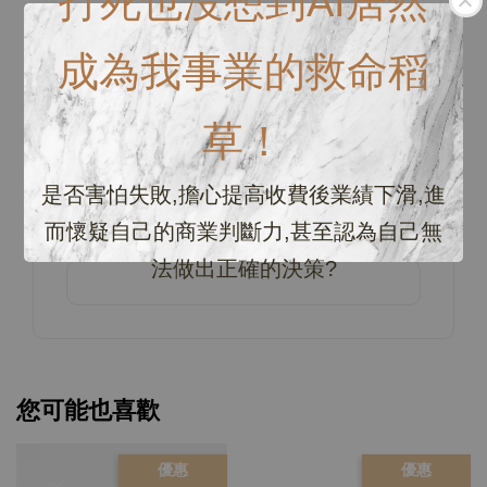
打死也沒想到AI居然
成為我事業的救命稻
商品評價
草！
0
/ 5
是否害怕失敗,擔心提高收費後業績下滑,進
總共有
0
個評價
而懷疑自己的商業判斷力,甚至認為自己無
法做出正確的決策?
您可能也喜歡
優惠
優惠