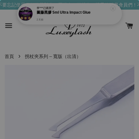
要忘記使用你們的發財金！買越多，送越多！
親愛的消費會員們！不
李***
已購買了
圖藤黑膠 5ml Ultra Impact Glue
2 天前
›
首頁
拐杖夾系列 – 寬版（出清）