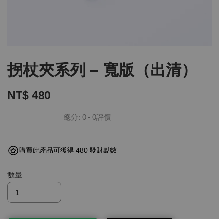
拐杖夾系列 – 寬版（出清）
NT$ 480
總分:
0
-
0
評價
購買此產品可獲得 480 發財點數
數量