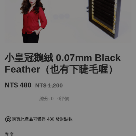
小皇冠鵝絨 0.07mm Black
Feather（也有下睫毛喔）
NT$ 480
NT$ 1,200
總分:
0
-
0
評價
購買此產品可獲得 480 發財點數
卷度