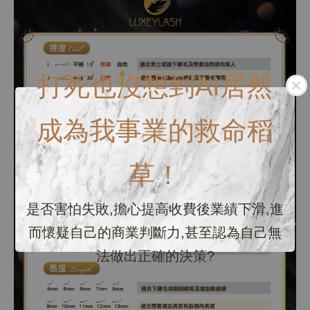
打死也沒想到AI居然
成為我事業的救命稻
草！
是否害怕失敗,擔心提高收費後業績下滑,進
而懷疑自己的商業判斷力,甚至認為自己無
法做出正確的決策?