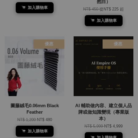
然白）
加入購物車
NT$ 450
從
NT$ 225
起
加入購物車
優惠
優惠
圖藤絨毛0.06mm Black
AI 輔助做內容、建立個人品
Feather
牌或做知識變現（專業版
本）
NT$ 1,200
NT$ 480
NT$ 5,999
NT$ 4,999
加入購物車
加入購物車