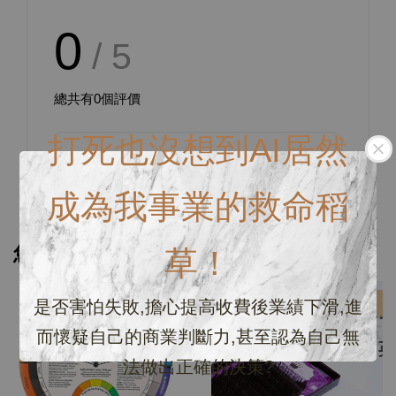
0
/ 5
總共有
0
個評價
打死也沒想到AI居然
成為我事業的救命稻
您可能也喜歡
草！
優惠
優惠
是否害怕失敗,擔心提高收費後業績下滑,進
而懷疑自己的商業判斷力,甚至認為自己無
法做出正確的決策?