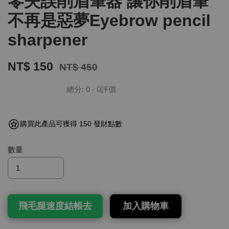
零失誤削眉筆器 讓你削眉筆
不再是惡夢Eyebrow pencil
sharpener
NT$ 150
NT$ 450
總分:
0
-
0
評價
購買此產品可獲得 150 發財點數
數量
飛毛腿速度結帳去
加入購物車