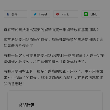
分享
Tweet
Pin it
LINE
還在苦於無法削出完美的眉筆而買一堆眉筆放在那備用嗎？
常常遇到要用到眉筆的時候，眉筆都是頓頓的無法使用嗎？這
個惡夢將會停止了！
有時一個客人可能會需要用到2-3隻利一點的眉筆！所以一定要
準備好才敢接客，現在這個問題六月都替你解決了。
有時只要用對工具，很多可以省的錢都不用花了。更不用說如
果不小心斷了的時候，那種臨時的內心壓力，有遇過的就知道
我的意思吧！
商品評價