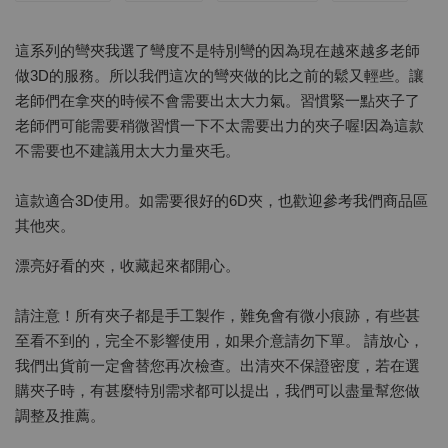
這系列的彎夾我選了彎度不是特別彎的因為現在越來越多老師
做3D的服務。所以我們這次的彎夾做的比之前的鬆又輕些。讓
老師們在拿夾的時候不會需要出太大力氣。習慣緊一點夾子了
老師們可能需要稍微習慣一下不太需要出力的夾子喔!因為這款
不需要也不建議用太大力量夾毛。
這款適合3D使用。如需要很好的6D夾，也歡迎參考我們商品區
其他夾。
漂亮好看的夾，收藏起來都開心。
請注意！所有夾子都是手工製作，難免會有微小痕跡，有些甚
至看不到的，完全不影響使用，如果介意請勿下單。 請放心，
我們出貨前一定會替您再次檢查。出清夾不保證密度，若在選
購夾子時，有甚麼特別需求都可以提出，我們可以盡量幫您做
調整及推薦。