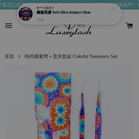
李***
已購買了
要忘記使用你們的發財金！買越多，送越多！
親愛的消費會員們！不
圖藤黑膠 5ml Ultra Impact Glue
1 天前
›
首頁
時尚圖案彎＋直夾套組 Colorful Tweezers Set