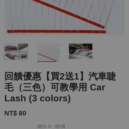
回饋優惠【買2送1】汽車睫
毛（三色）可教學用 Car
Lash (3 colors)
NT$ 80
總分:
0
-
0
評價