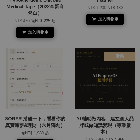
Medical Tape（2022全新自
NT$ 1,200
NT$ 480
然白）
加入購物車
NT$ 450
從
NT$ 225
起
加入購物車
優惠
SOBER 清醒一下，看看你的
AI 輔助做內容、建立個人品
真實時薪&理財（六月獨創）
牌或做知識變現（專業版
本）
從
NT$ 1,980
起
NT$ 5,999
NT$ 4,999