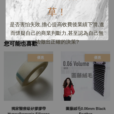
草！
是否害怕失敗,擔心提高收費後業績下滑,進
而懷疑自己的商業判斷力,甚至認為自己無
法做出正確的決策?
您可能也喜歡
優惠
優惠
獨家醫療級矽膠膠帶
圖藤絨毛0.06mm Black
Hypoallergenic Silicone
Feather