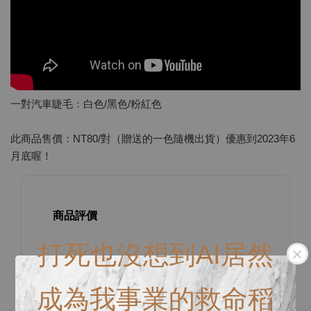
一對汽車睫毛：白色/黑色/粉紅色
此商品售價：NT80/對（贈送的一色隨機出貨）優惠到2023年6
月底喔！
商品評價
打死也沒想到AI居然
0
/ 5
成為我事業的救命稻
總共有
0
個評價