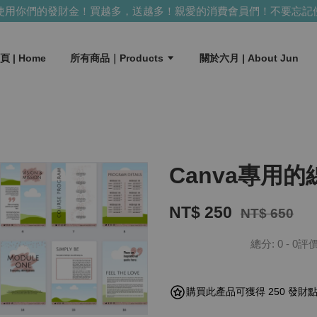
用你們的發財金！買越多，送越多！
親愛的消費會員們！不要忘記使
頁 | Home
所有商品｜Products
關於六月 | About Jun
Canva專用
NT$ 250
NT$ 650
總分:
0
-
0
評
購買此產品可獲得 250 發財