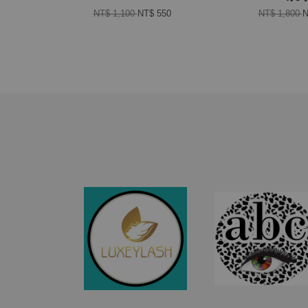
NT$ 1,100
NT$ 550
NT$ 1,800
N