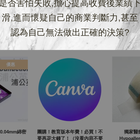
是否害怕失敗,擔心提高收費後業績
滑,進而懷疑自己的商業判斷力,甚至
認為自己無法做出正確的決策?
優惠
英0.04mm綿密
團購！教育版本年費！必買！不
獨家醫
要再花大錢了！（沒看內容不要
Hypoaller