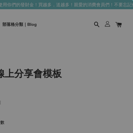
用你們的發財金！買越多，送越多！
親愛的消費會員們！不要忘記使
部落格分類｜Blog
的線上分享會模板
價
點數