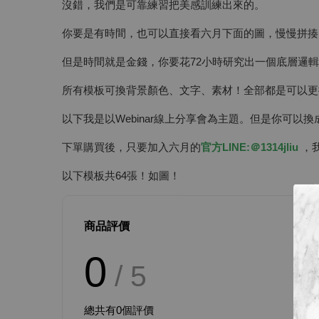
沒錯，我們是可靠練習把美感訓練出來的。
你要是有時間，也可以直接看六月下面的圖，慢慢拼揍
但是時間就是金錢，你要花72小時研究出一個底層邏
所有模板可換背景顏色、文字、素材！全部都是可以更
以下我是以Webinar線上分享會為主題。但是你可以
下單購買後，只要加入六月的
官方LINE:＠1314jliu
，我
以下模板共64張！如圖！
商品評價
0
/ 5
總共有
0
個評價