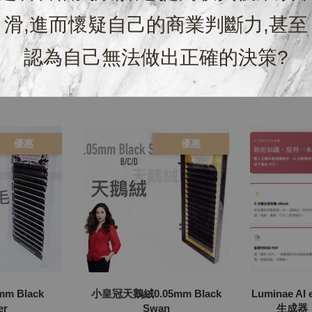
滑,進而懷疑自己的商業判斷力,甚至
認為自己無法做出正確的決策?
優惠
優惠
m Black
小皇冠天鵝絨0.05mm Black
Luminae A
er
Swan
生成器