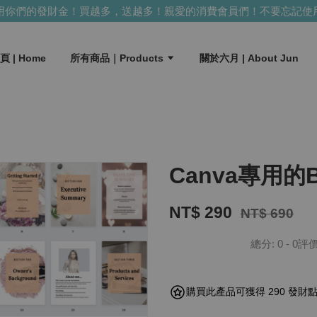
你們的發財金！買越多，送越多！
親愛的消費會員們！不要忘記使用
頁 | Home
所有商品｜Products
關於六月 | About Jun
Canva專用的Bu
NT$ 290
NT$ 690
總分:
0
-
0
評
購買此產品可獲得 290 發財