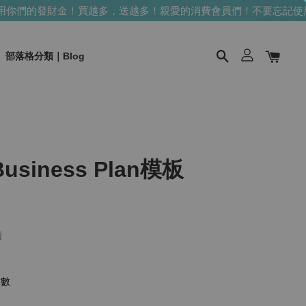
你們的發財金！買越多，送越多！
親愛的消費會員們！不要忘記使用
部落格分類｜Blog
siness Plan模板
價
點數