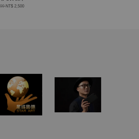
999
NT$ 2,500