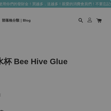
用你們的發財金！買越多，送越多！
親愛的消費會員們！不要忘記使
部落格分類｜Blog
Bee Hive Glue
價