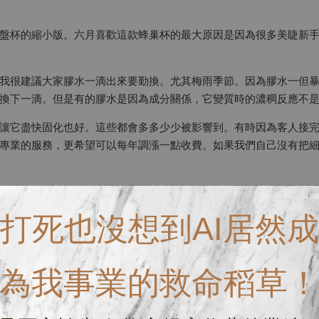
盤杯的縮小版。六月喜歡這款蜂巢杯的最大原因是因為很多美睫新手
我很建議大家膠水一滴出來要勤換。尤其梅雨季節。因為膠水一但
換下一滴。但是有的膠水是因為成分關係，它變質時的濃稠反應不
讓它盡快固化也好。這些都會多多少少被影響到。有時因為客人接
專業的服務，更希望可以每年調漲一點收費。如果我們自己沒有把
了會讓你愛不釋手。一次只需要一小滴，平均省掉您每次滴出來的量的
打死也沒想到AI居然成
為我事業的救命稻草