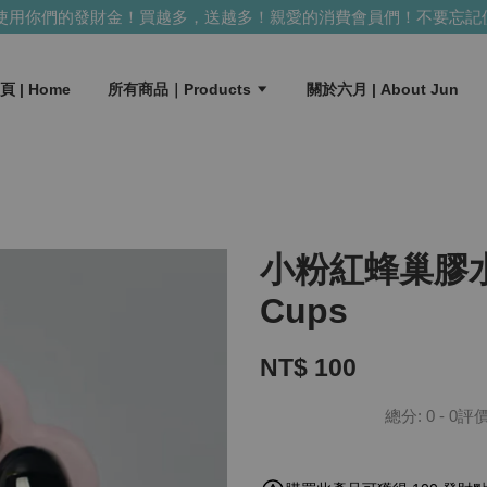
用你們的發財金！買越多，送越多！
親愛的消費會員們！不要忘記使
頁 | Home
所有商品｜Products
關於六月 | About Jun
小粉紅蜂巢膠水杯 
Cups
NT$ 100
總分:
0
-
0
評