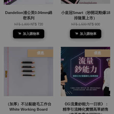
Dandelion浦公英0.04mm綿
小皇冠Smart（秒開花勁爆18
密系列
排隆重上市）
NT$ 1,800
NT$ 720
NT$ 1,500
NT$ 600
加入購物車
加入購物車
優惠
優惠
（加厚）不沾黏睫毛工作台
《IG流量鈔能力一日班》：
White Working Board
精準引流轉化實體高單銷售