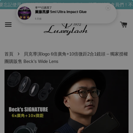
圖藤黑膠 5ml Ultra Impact Glue
忘記使用你們的發財金！買越多，送越多！
親愛的消費會員們！不
5 天前
›
首頁
貝克導演logo 6倍廣角+10倍微距2合1鏡頭 – 獨家授權
團購販售 Beck’s Wide Lens