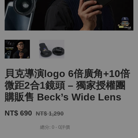
貝克導演logo 6倍廣角+10倍
微距2合1鏡頭 – 獨家授權團
購販售 Beck’s Wide Lens
NT$ 690
NT$ 1,290
總分:
0
-
0
評價