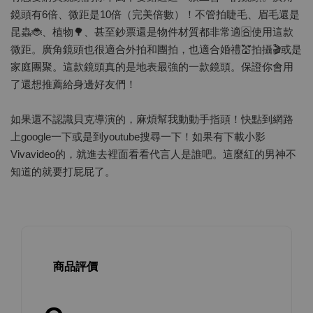
鏡頭有6倍、微距是10倍（完美倍數）！不管拍睫毛、眉毛還是
昆蟲🐞、植物🌳、甚至鈔票還是物件材質都非常適🈴使用這款
微距。廣角鏡頭也很適合外拍和團拍，也適合婚禮💒拍攝🎬或是
家庭團聚。這款鏡頭真的是地表最強的一款鏡頭。保證你會用
了還想推薦給身邊好友們！
如果還不認識貝克導演的，麻煩幫我動動手指頭！快點到網路
上google一下或是到youtube搜尋一下！如果有下載小影
Vivavideo的，就進去裡面看看代言人是誰吧。這麼紅的男神不
知道的就要打屁屁了。
商品評價