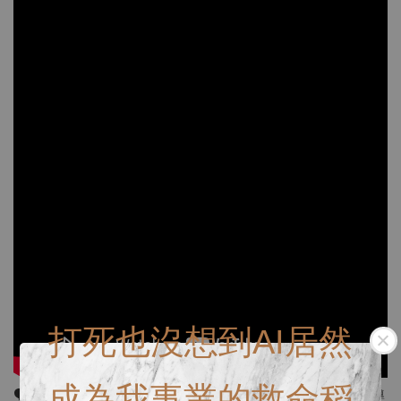
打死也沒想到AI居然
成為我事業的救命稻
🗣號外號外！地表最強的廣角+微距鏡頭來了！且這款是貝克導