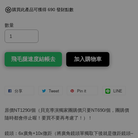
購買此產品可獲得 690 發財點數
數量
飛毛腿速度結帳去
加入購物車
分享
Tweet
Pin it
LINE
原價NT1290/個（貝克導演獨家團購價只要NT690/個，團購價
隨時都會停止喔！要買不要再考慮了！）！
鏡頭：6x廣角+10x微距（將廣角鏡頭單獨取下後就是微距鏡頭–