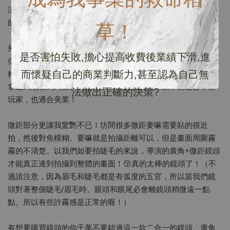
演獨家logo款。不管是廣角還是微距都是特別為我們美業設計
的。
草！
外面一般廣角鏡頭都是4.5倍左右↔️。我們貝克導演的鏡頭是6️⃣
是否害怕失敗,擔心提高收費後業績下滑,進
倍！6️⃣倍！6️⃣倍！😲沒錯！真的很厲害。導演就是要給大家規
而懷疑自己的商業判斷力,甚至認為自己無
格更好，CP值更高的產品。加上市面上很多微距拿遠就模糊，
拿近只能看到局部。貝克導演親自挑選的這一款不但適合專業
法做出正確的決策?
玩家，也適合美業！
微距部分更讓我驚艷不已！坊間很多微距要嘛需要貼的很近
拍，然後對焦模糊。要嘛就是拍攝距離可以，但是畫面周圍霧
霧的不清楚。以我們如要拍睫毛的來說，導演的廣角+微距鏡頭
才能真正達到拍攝到整體的畫面！😚真的太棒的鏡頭了！（不
過請注意，因為眉毛和睫毛都是有弧度的五官，所以當我們鏡
頭對著整個睫毛/眉毛時。眼頭和眼尾必會離鏡頭稍微遠一點
點。所以有些許霧感是正常的喔！）
有想要購買鏡頭的你千萬不要錯過這一款二合一的鏡頭。廣角