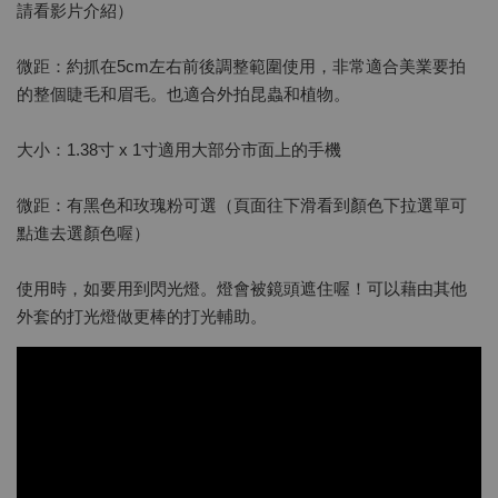
請看影片介紹）
微距：約抓在5cm左右前後調整範圍使用，非常適合美業要拍
的整個睫毛和眉毛。也適合外拍昆蟲和植物。
大小：1.38寸 x 1寸適用大部分市面上的手機
微距：有黑色和玫瑰粉可選（頁面往下滑看到顏色下拉選單可
點進去選顏色喔）
使用時，如要用到閃光燈。燈會被鏡頭遮住喔！可以藉由其他
外套的打光燈做更棒的打光輔助。