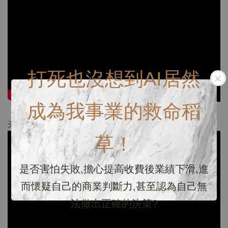
打死也沒想到AI居然
成為我事業的救命稻
天使的眼淚：保證睫毛高維持度：
草！
是否害怕失敗,擔心提高收費後業績下滑,進
而懷疑自己的商業判斷力,甚至認為自己無
法做出正確的決策?