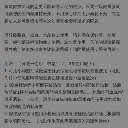
喜歡做方便花的您更不能錯過天使的眼淚。只要沾取微量膠就
可讓您的便利花維持美美。不用擔心膠沾太少而花不美，或是
膠沾太多等要使用時再次沾膠會根部膠過多的問題。
滴於矽膠台、戒台、水晶台上使用。請勿滴在保鮮膜、塑膠
袋、錫箔紙等輕薄物件上使用。請少量使用，天使的眼淚是揮
發性的。倒太多出來會比較浪費喔！請酌量使用，用完再倒～
用法
：（可選一使用，或是1、2、3都使用喔！)
1. 可用小棉籤沾取微量塗抹於假睫毛根部後吹乾後使用（此動
作於中低濕度時可能需要在嫁接過程中重覆數次）
2. 6D嫁接過程中可開花後沾取非常微量於根部後再沾膠。沾膠
後請於1秒左右時間將所開的花黏到真睫毛上。此動作可讓6D變
成不凋花。（低溫、濕度時6D&傳統3D單根都可使用此方式加
快膠與睫毛的黏著度）
3. 嫁接結束後可使用小棉籤沾取微量後輕輕沾點於睫毛根部讓
膠水瞬間硬化。（此動作限有此專業知識的美睫師操作）