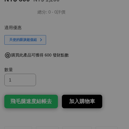
總分:
0
-
0
評價
適用優惠
天使的眼淚超值組
購買此產品可獲得 600 發財點數
數量
飛毛腿速度結帳去
加入購物車