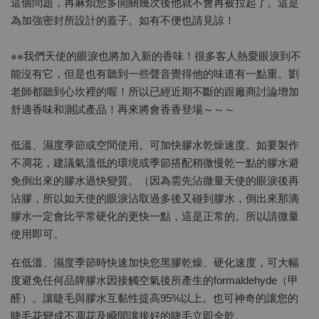
這個問題，再麻煩您多開關幾次後他就不會再被拉起了。這是
為加強密封所設計的蓋子。如有不便也請見諒！
※※我們天使的眼淚也將加入新的香味！很多客人熱愛眼淚到不
能沒有它，但是也有聽到一些聲音覺得他的味道有一點重。劉
老師都聽到心坎裡的喔！所以已經近期不斷的跟廠商討論增加
舒適香味和測試產品！再來將會香香登場～～～
低溫、濕度季節或空間使用。可加快膠水乾燥速度。如要製作
不凋花，建議氣溫低的環境或季節搭配稍微慢乾一點的膠水避
免倒出來的膠水過快變質。（因為需先沾微量天使的眼淚後再
沾膠，所以如天使的眼淚沾取過多後又碰到膠水，倒出來那滴
膠水一定會比平常硬化的更快一點，這是正常的。所以請微量
使用即可。
在低溫、濕度季節時快速加快您黑膠乾燥、硬化速度，可大幅
度避免任何品牌膠水因接觸空氣後所產生的formaldehyde（甲
醛）。讓睫毛與膠水互黏性提高95%以上。也可神奇的讓您的
睫毛花變成不凋花及瞬間讓接好的睫毛立即全乾。