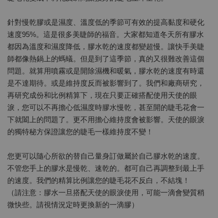
針對慢乾膠或是濕度、溫度低的季節可有效的提高黏度和硬化
速度95%。這是很多美睫師的福音。大家都知道冬天所有膠水
都因為溫度和濕度降低，膠水乾的速度都變超慢。讓快手美睫
師都像熱鍋上的螞蟻。但是到了這季節，真的又很難改善這個
問題。就算用噴霧或是開除濕機和暖氣，膠水乾的速度有時還
是不達期待。或是維持度反而被影響到了。我們和廠商研究，
再研究成份和比例精算下，現在只要正確搭配使用天使的眼
淚，您可以不再擔心低濕度時膠水慢乾，甚至開的睫毛花會一
下就闔上的問題了。更不用擔心維持度會被影響。天使的眼淚
的獨特秘方保證讓您的睫毛一樣維持度不變！
您更可以隨心所欲的替自己量身訂做屬於自己膠水乾的速度。
不管您手上的膠水是慢乾、速乾的。都可自己再調整到最上手
的速度。我們的精算比例讓您的睫毛花不反白，不結塊！
（請注意：膠水一旦搭配天使的眼淚使用，可能一滴會變質稍
微快些。請視情況定時更換新的一滴膠）