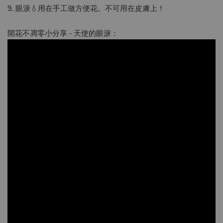
9. 眼淚💧用在手工做方便花。不可用在皮膚上！
開花不凋零小分享 - 天使的眼淚：