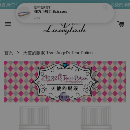
會員們！不要忘記使用你們的發財金！買越多，送越多！
親愛的消費
蔡***
已購買了
彈力小剪刀 Scissors
4 天前
›
首頁
天使的眼淚 15ml Angel's Tear Potion