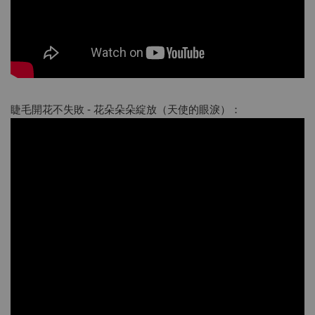
睫毛開花不失敗 - 花朵朵朵綻放（天使的眼淚）：