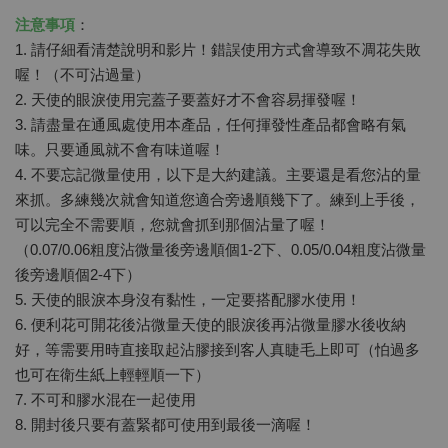
注意事項
：
1. 請仔細看清楚說明和影片！錯誤使用方式會導致不凋花失敗
喔！（不可沾過量）
2. 天使的眼淚使用完蓋子要蓋好才不會容易揮發喔！
3. 請盡量在通風處使用本產品，任何揮發性產品都會略有氣
味。只要通風就不會有味道喔！
4. 不要忘記微量使用，以下是大約建議。主要還是看您沾的量
來抓。多練幾次就會知道您適合旁邊順幾下了。練到上手後，
可以完全不需要順，您就會抓到那個沾量了喔！
（0.07/0.06粗度沾微量後旁邊順個1-2下、0.05/0.04粗度沾微量
後旁邊順個2-4下）
5. 天使的眼淚本身沒有黏性，一定要搭配膠水使用！
6. 便利花可開花後沾微量天使的眼淚後再沾微量膠水後收納
好，等需要用時直接取起沾膠接到客人真睫毛上即可（怕過多
也可在衛生紙上輕輕順一下）
7. 不可和膠水混在一起使用
8. 開封後只要有蓋緊都可使用到最後一滴喔！