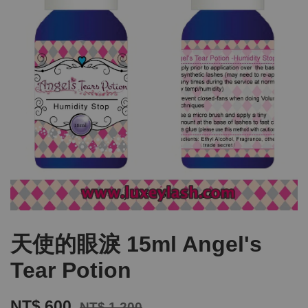
天使的眼淚 15ml Angel's
Tear Potion
NT$ 600
NT$ 1,200