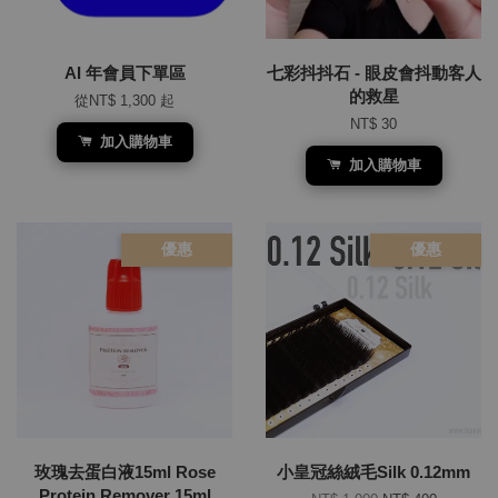
AI 年會員下單區
七彩抖抖石 - 眼皮會抖動客人
的救星
從
NT$ 1,300
起
NT$ 30
加入購物車
加入購物車
優惠
優惠
玫瑰去蛋白液15ml Rose
小皇冠絲絨毛Silk 0.12mm
Protein Remover 15ml