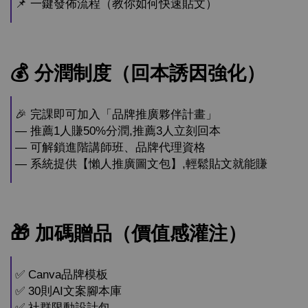
📌 一鍵發佈流程（教你如何快速貼文）
💰 分潤制度（回本誘因強化）
🎉 完課即可加入「品牌推廣夥伴計畫」
— 推薦1人賺50%分潤,推薦3人立刻回本
— 可解鎖進階講師班、品牌代理資格
— 系統提供【懶人推廣圖文包】,輕鬆貼文就能賺
🎁 加碼贈品（價值感灌注）
✅ Canva品牌模板
✅ 30則AI文案腳本庫
✅ 社群限動設計包