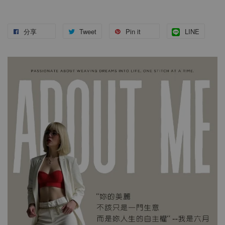
分享
Tweet
Pin it
LINE