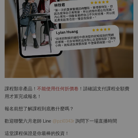
課程類非產品！
不能使用任何折價卷
！請確認支付課程全額費
用才算完成報名！
報名前想了解課程到底教什麼嗎？
歡迎聯繫六月老師 Line
@pzi0343r
詢問下一場直播時間
這堂課程保證是你最棒的投資！