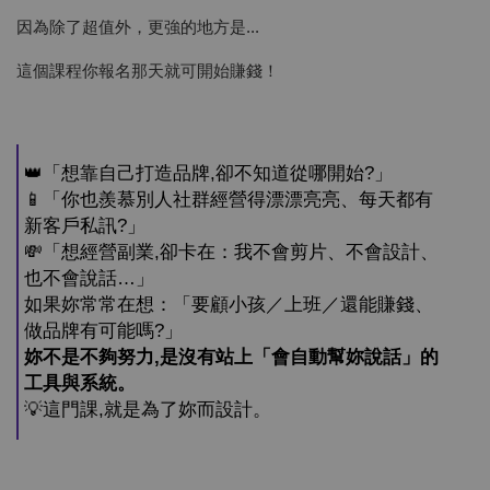
因為除了超值外，更強的地方是...
這個課程你報名那天就可開始賺錢！
👑「想靠自己打造品牌,卻不知道從哪開始?」
📱「你也羨慕別人社群經營得漂漂亮亮、每天都有
新客戶私訊?」
💸「想經營副業,卻卡在：我不會剪片、不會設計、
也不會說話…」
如果妳常常在想：「要顧小孩／上班／還能賺錢、
做品牌有可能嗎?」
妳不是不夠努力,是沒有站上「會自動幫妳說話」的
工具與系統。
💡這門課,就是為了妳而設計。