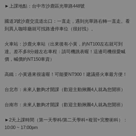
►上課地點：台中市沙鹿區光華路448號
國道3號沙鹿交流道出口：一直走，遇到光華路右轉一直走。看
到異人咖啡廳就可找路邊停車位（很好找）。
火車站：沙鹿火車站（出來後有小黃，約NT100左右就可到
達。差不多8分鐘左右車程：請司機跳表喔！這邊司機很愛喊
價，喊價約NT150車資）
高鐵：小黃過來很遠喔！可能要NT900！建議搭火車最方便！
台北市：未來人數夠才開課（歡迎主動揪團4人就為您開班）
台南市：未來人數夠才開課（歡迎主動揪團4人就為您開班）
►2天上課時間（第一天學科/第二天學科+複習+完整術科）：
10:00 ~ 17:00pm