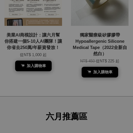
美業AI商模設計：讓六月幫
獨家醫療級矽膠膠帶
你搭建一個5-10人AI團隊！讓
Hypoallergenic Silicone
你省去250萬/年薪資發放！
Medical Tape（2022全新自
然白）
從
NT$ 1,000
起
NT$ 450
從
NT$ 225
起
加入購物車
加入購物車
六月推薦區