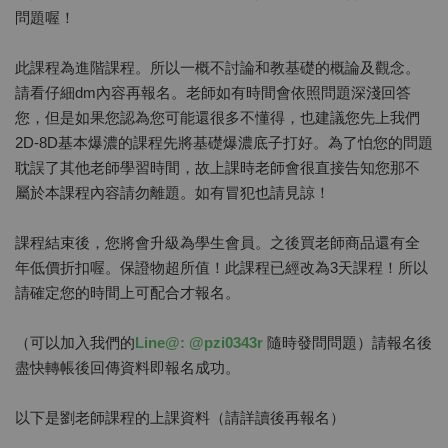
問題喔！
此課程為進階課程。所以一概不討論和教基礎的概論及觀念。
請看仔細dm內容再報名。老師如有時間會依照問題深淺回答
您，但是如果您認為您可能還很多不懂得，也建議您先上我們
2D-8D基本爆濃的課程先將基礎爆濃底子打好。為了怕您的問題
耽誤了其他老師學習時間，故上課時老師會很直接告知您那不
屬於本課程內容請勿離題。如有冒犯也請見諒！
課程結束後，您將會升級為學生會員。之後買老師商品還有全
年低價折扣喔。保證物超所值！此課程已經改為3天課程！所以
請確定您的時間上可配合才報名。
（可以加入我們的
Line@: @pzi0343r
隨時發問問題）請報名後
盡快轉帳後回傳資料即報名成功。
以下是劉老師課程的上課資料（請詳讀後再報名）