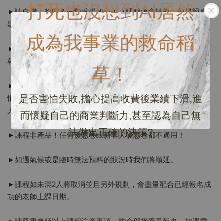
打死也沒想到AI居然
►請自備：筆記＆一顆求學的心！（課程會含講義，但是認真
聽最重要！不可錄影、拍照。可錄音！有強大ppt讓您秒懂）
成為我事業的救命稻
►課程報名付款後開課2週前一概不退費，請確定好您的時間再
報名。
草！
►不可攜帶：寵物、朋友、家人、另一半、小孩、多年不見老
是否害怕失敗,擔心提高收費後業績下滑,進
情人、閨蜜、任何有異味的食物（您報名一人，只能入場一
人，麻豆可在巷口對面異人咖啡等待）謝謝配合！
而懷疑自己的商業判斷力,甚至認為自己無
法做出正確的決策?
►課程非產品！任何優惠卷或新客人優惠卷都不適用！
►如遇氣候或是臨時無法預料的狀況時我們將順延。
►課程如未滿2人將取消並且另外規劃，會盡量配合已經報名成
功的老師上課日期。