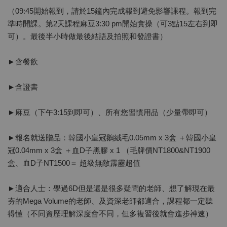
（09:45開始報到，請於15鐘內完成報到避免影響課程。報到完
準時開課。第2天課程麻豆3:30 pm開始實操（可3點15左右到即
可）。最後半小時做最後結語及拍照和發證書）
►含餐飲
►含證書
►麻豆（下午3:15到即可）、所有您習慣用品（少量帶即可）
►報名就送贈品：韓國小皇冠鵝絨毛0.05mm x 3盒 ＋韓國小皇
冠0.04mm x 3盒 ＋血D子黑膠 x 1 （毛牌價NT1800&NT1900
盒、血D子NT1500＝ 超級無敵霹靂超值
►適合人士：學過6D但是還是很多疑問的老師、想了解現在最
夯的Mega Volume的老師、及資深老師都適合，課程都一定聽
得懂（不同資歷理解深度會不同，但多複習後就會進步神速）