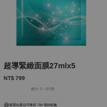
超導緊緻面膜27mlx5
NT$ 799
總分:
0
-
0
評價
購買此產品可獲得 799 發財點數