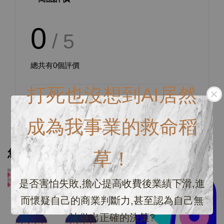
0
/ 5
總共有
0
個評價
打死也沒想到AI居然
成為我事業的救命稻
您可能也喜歡
草！
優惠
是否害怕失敗,擔心提高收費後業績下滑,進
而懷疑自己的商業判斷力,甚至認為自己無
法做出正確的決策?