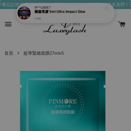
要忘記使用你們的發財金！買越多，送越多！
親愛的消費會員們！不
李***
已購買了
圖藤黑膠 5ml Ultra Impact Glue
5 天前
›
首頁
超導緊緻面膜27mlx5