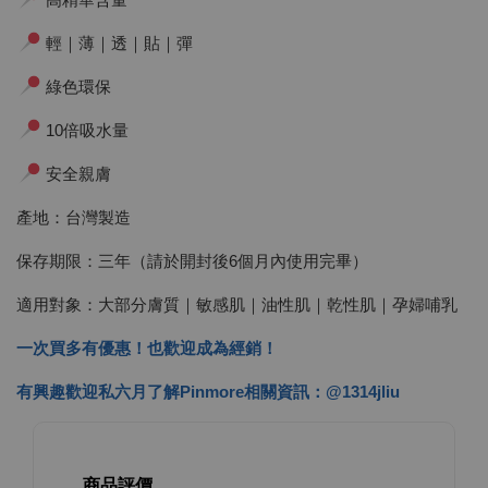
輕｜薄｜透｜貼｜彈
綠色環保
10倍吸水量
安全親膚
產地：台灣製造
保存期限：三年（請於開封後6個月內使用完畢）
適用對象：大部分膚質｜敏感肌｜油性肌｜乾性肌｜孕婦哺乳
一次買多有優惠！也歡迎成為經銷！
有興趣歡迎私六月了解Pinmore相關資訊：@1314jliu
商品評價