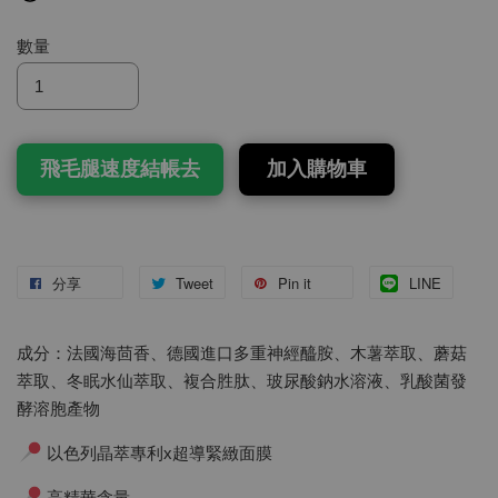
數量
飛毛腿速度結帳去
加入購物車
分享
Tweet
Pin it
LINE
成分：法國海茴香、德國進口多重神經醯胺、木薯萃取、蘑菇
萃取、冬眠水仙萃取、複合胜肽、玻尿酸鈉水溶液、乳酸菌發
酵溶胞產物
以色列晶萃專利x超導緊緻面膜
高精華含量