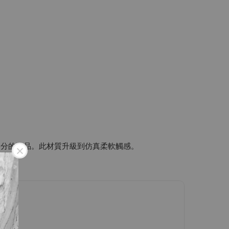
部分的妝品。此材質升級到仿真柔軟觸感。
！