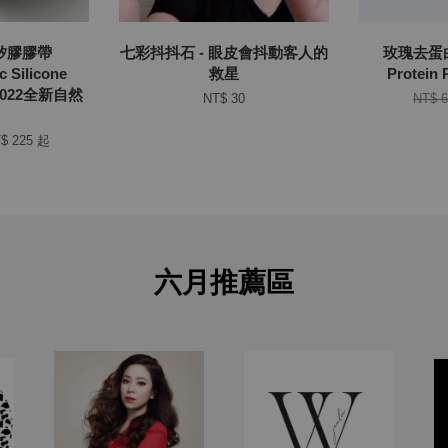
矽膠膠帶
七彩抖抖石 - 眼皮會抖動客人的
玫瑰去蛋白液
c Silicone
救星
Protein
（2022全新自然
NT$ 30
NT$ 
$ 225
起
六月推薦區