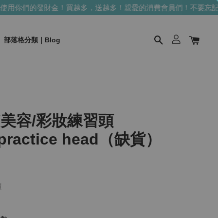
用你們的發財金！買越多，送越多！
親愛的消費會員們！不要忘記使
部落格分類｜Blog
/美容/彩妝練習頭
h practice head（缺貨）
價