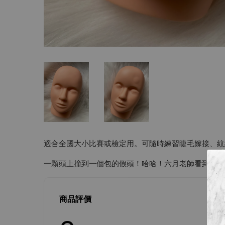
適合全國大小比賽或檢定用。可隨時練習睫毛嫁接、紋
一顆頭上撞到一個包的假頭！哈哈！六月老師看到後覺
商品評價