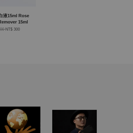
15ml Rose
 Remover 15ml
600
NT$ 300