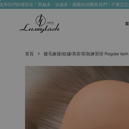
你們的發財金！買越多，送越多！
親愛的消費會員們！不要忘記使
首
›
首頁
睫毛嫁接/紋繡/美容/彩妝練習頭 Regular lash p