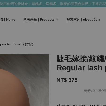
用你們的發財金！買越多，送越多！
親愛的消費會員們！不要忘記使
頁 | Home
所有商品｜Products
關於六月 | About Jun
ractice head（缺貨）
睫毛嫁接/紋繡
Regular las
NT$ 375
總分:
0
-
0
評