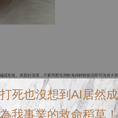
繡或彩妝。表面好清潔，只要用肥皂用軟海綿輕輕刷洗即可洗掉大
得太可愛了所以沒退回給廠商！只有一顆！不介意再下單！
打死也沒想到AI居然成
為我事業的救命稻草