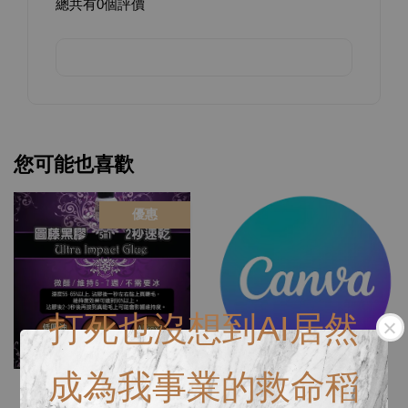
總共有
0
個評價
您可能也喜歡
優惠
打死也沒想到AI居然
成為我事業的救命稻
圖藤黑膠 5ml Ultra Impact
團購！教育版本年費！必