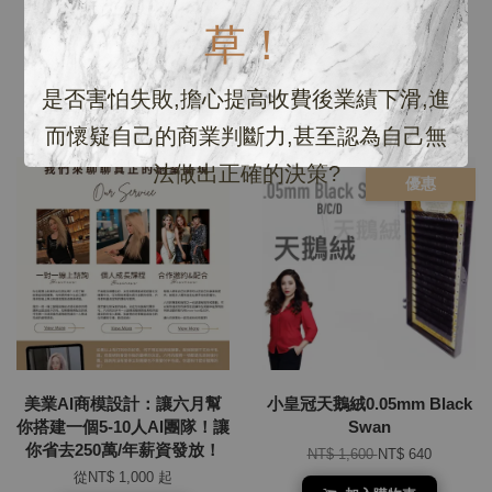
Glue
買！不要再花大錢了！（沒
草！
看內容不要下單）
NT$ 1,100
NT$ 550
從
NT$ 600
起
加入購物車
是否害怕失敗,擔心提高收費後業績下滑,進
加入購物車
而懷疑自己的商業判斷力,甚至認為自己無
法做出正確的決策?
優惠
美業AI商模設計：讓六月幫
小皇冠天鵝絨0.05mm Black
你搭建一個5-10人AI團隊！讓
Swan
你省去250萬/年薪資發放！
NT$ 1,600
NT$ 640
從
NT$ 1,000
起