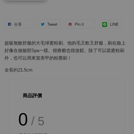
分享
Tweet
Pin it
LINE
超級無敵舒服的大毛球蜜粉刷。他的毛又軟又舒服，刷在臉上
好像在做臉部Spa一樣。很療癒也很放鬆。除了可以當蜜粉刷
外，也可以用來當美甲的粉塵刷！
全長約21.5cm
商品評價
0
/ 5