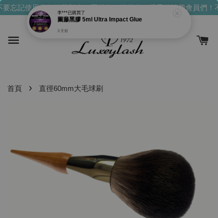
要忘記使用你們的發財金！買越多，送越多！
親愛的消費會員們！
李***
已購買了
圖藤黑膠 5ml Ultra Impact Glue
3 天前
›
首頁
直徑60mm大毛球刷