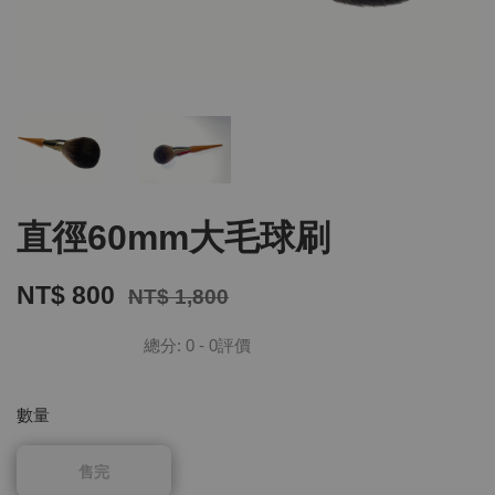
直徑60mm大毛球刷
NT$ 800
NT$ 1,800
總分:
0
-
0
評價
數量
售完