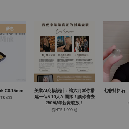
優惠
 C0.15mm
美業AI商模設計：讓六月幫你搭
七彩抖抖石 
建一個5-10人AI團隊！讓你省去
T$ 400
250萬/年薪資發放！
從
NT$ 1,000
起