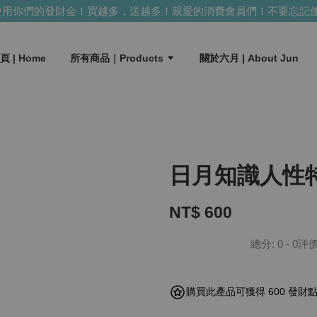
你們的發財金！買越多，送越多！
親愛的消費會員們！不要忘記使用
頁 | Home
所有商品｜Products
關於六月 | About Jun
日月知識人性
NT$ 600
總分:
0
-
0
評
購買此產品可獲得 600 發財