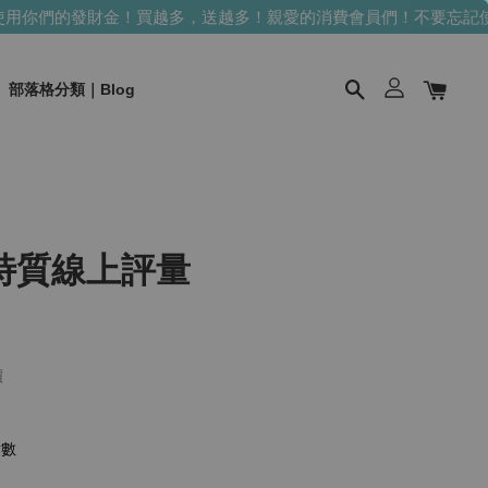
你們的發財金！買越多，送越多！
親愛的消費會員們！不要忘記使用
部落格分類｜Blog
特質線上評量
價
點數