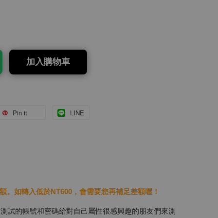
加入購物車
Pin it
LINE
額。如轉入低於NT600，會需要您再補足差額喔！
上測試的帳號和密碼給對自己屬性很感興趣的朋友們來測