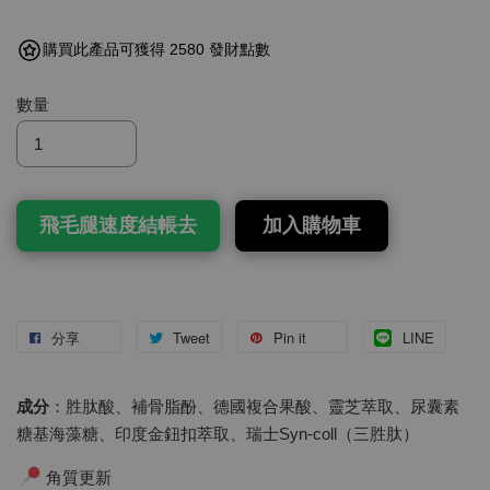
購買此產品可獲得 2580 發財點數
數量
飛毛腿速度結帳去
加入購物車
分享
Tweet
Pin it
LINE
成分
：胜肽酸、補骨脂酚、德國複合果酸、靈芝萃取、尿囊素
糖基海藻糖、印度金鈕扣萃取、瑞士Syn-coll（三胜肽）
角質更新