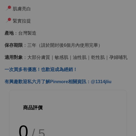
肌膚亮白
緊實拉提
產地
：台灣製造
保存期限
：三年（請於開封後6個月內使用完畢）
適用對象
：大部分膚質｜敏感肌｜油性肌｜乾性肌｜孕婦哺乳
一次買多有優惠！也歡迎成為經銷！
有興趣歡迎私六月了解Pinmore相關資訊：@1314jliu
商品評價
0
/ 5