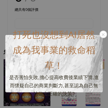
總共有
0
個評價
打死也沒想到AI居然
成為我事業的救命稻
您可能也喜歡
草！
優惠
優惠
是否害怕失敗,擔心提高收費後業績下滑,進
而懷疑自己的商業判斷力,甚至認為自己無
法做出正確的決策?