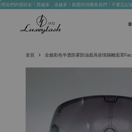
金！買越多，送越多！
親愛的消費會員們！不要忘記使用你們的發
首
›
首頁
全臉彩色半透防雾防油面具疫情隔離面罩Faces