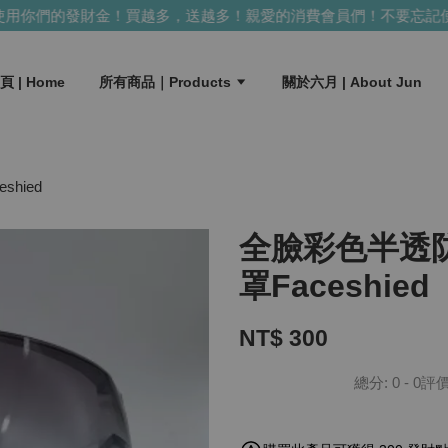
財金！買越多，送越多！
親愛的消費會員們！不要忘記使用你們的發
頁 | Home
所有商品｜Products
關於六月 | About Jun
hied
全臉彩色半透
罩Faceshied
NT$ 300
總分:
0
-
0
評