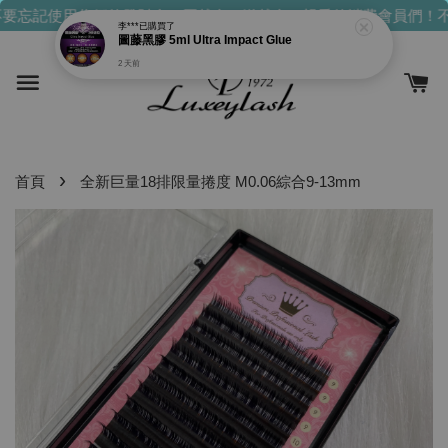
要忘記使用你們的發財金！買越多，送越多！
親愛的消費會員們！不
李***
已購買了
圖藤黑膠 5ml Ultra Impact Glue
2 天前
›
首頁
全新巨量18排限量捲度 M0.06綜合9-13mm