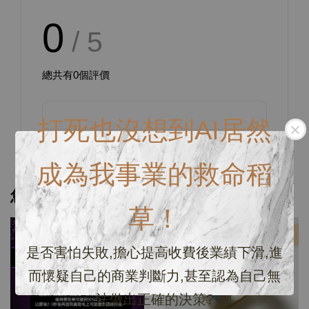
0
/ 5
總共有
0
個評價
打死也沒想到AI居然
成為我事業的救命稻
您可能也喜歡
草！
優惠
優惠
是否害怕失敗,擔心提高收費後業績下滑,進
而懷疑自己的商業判斷力,甚至認為自己無
法做出正確的決策?