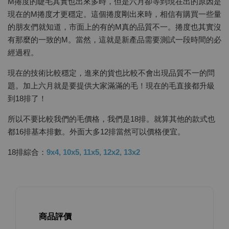
M捲度的睫毛其實也出來多時，但是六月卻等到現在出的原因是
現在的M捲度才更穩定。這個捲度剛出來時，相信有購買一些量
的朋友們就知道，市面上的有的M真的品質不一。捲度也其實沒
有那麼的一致的M。當然，這就是新產品需要測試一段時間的必
經過程。
現在的技術比較穩定，進來的貨也比較不會出現品質不一的問
題。加上六月就是要提供大家滿滿的毛！現在的毛直接都升級
到18排了！
所以不要比較我們的毛價格，我們是18排。就算其他的款式也
都16排基本排數。外面大多12排當然可以價格便宜。
18排綜合：
9x4, 10x5, 11x5, 12x2, 13x2
商品評價