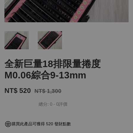
全新巨量18排限量捲度
M0.06綜合9-13mm
NT$ 520
NT$ 1,300
總分:
0
-
0
評價
購買此產品可獲得 520 發財點數