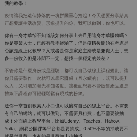
我的教學！
疫情讓我把這個掉落的一塊拼圖重心拾起！今天想要分享給真
正想要讓生活改變、形象提升的你。我可以做到，你也可以。
你有一身才華卻不知道該如何分享出去且用這身才華賺錢嗎？
你是專業人士，已經有教學經驗了，但是疫情後開始在考慮是
否該走線上化教學？又或者是你是家庭主婦或是兼職人士，想
多一份收入但是時間不一定，想找一個穩定的兼差？
不管你是什麼身份或是經驗，都可以自己做線上課程規劃。讓
你只需要製作一次就可以靠它賺錢（且永續的），既可以提升
收入，又可增加曝光和知名度。讓後面想要不管販售產品還是
推線下課程都可輕輕鬆鬆有現成的粉絲。
送你一堂首創教素人小白也可以擁有自己的線上平台。不需要
有自己的網站，就可以做到。不需要月租費，也不需要被抽
成！外面線上教學平台，比如Udemy、Teaches、Hahow、
Yotta、網易公開課等平台都是要抽成。0-50%不等的抽成要不
就是付月費、也有的是月費加上小抽成。