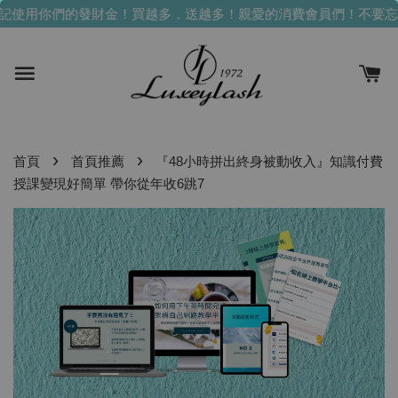
用你們的發財金！買越多，送越多！
親愛的消費會員們！不要忘記使
›
›
首頁
首頁推薦
『48小時拼出終身被動收入』知識付費
授課變現好簡單 帶你從年收6跳7