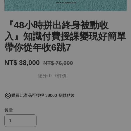
『48小時拼出終身被動收
入』知識付費授課變現好簡單
帶你從年收6跳7
NT$ 38,000
NT$ 76,000
總分:
0
-
0
評價
購買此產品可獲得 38000 發財點數
數量