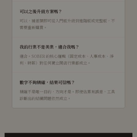
可以之後升級方案嗎？
可以，補差額即可從入門版升級到進階版或完整版，不
需要重新購買。
我的行業不是美業，適合我嗎？
適合。SOBER 的核心邏輯（固定成本、人事成本、淨
利、時薪）對任何獨立開店行業都成立。
數字不夠精確，結果可信嗎？
精確不是唯一目的，方向才是。即使估算有誤差，工具
診斷出的結構問題依然成立。