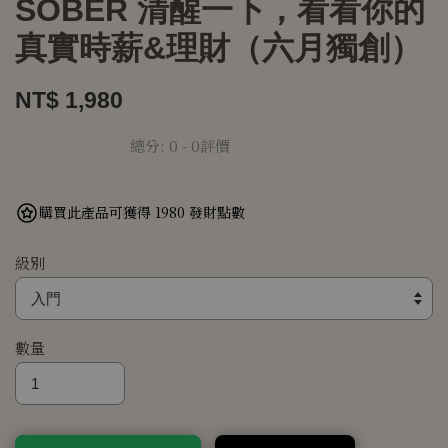
SOBER 清醒一下，看看你的
真實時薪&理財（六月獨創）
NT$ 1,980
總分:
0
-
0
評價
購買此產品可獲得 1980 發財點數
級別
數量