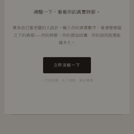
清醒一下，看看你的真實時薪。
專為自己當老闆的人設計。輸入你的真實數字，看清楚帳面
之下的真相——你的時薪、你的損益結構、你的店到底還能
撐多久。
立即清醒一下
一次性授權 · 永久使用 · 無訂閱費