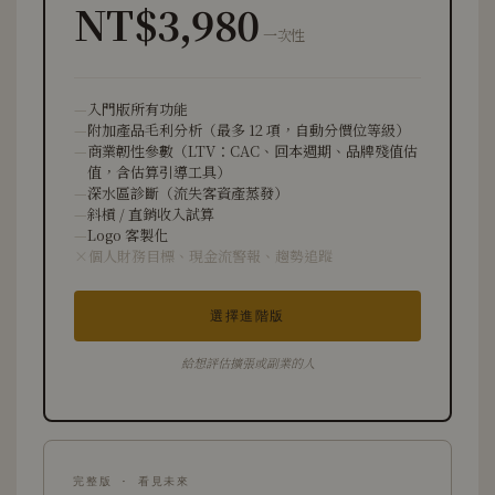
NT$3,980
一次性
入門版所有功能
附加產品毛利分析（最多 12 項，自動分價位等級）
商業韌性參數（LTV：CAC、回本週期、品牌殘值估
值，含估算引導工具）
深水區診斷（流失客資產蒸發）
斜槓 / 直銷收入試算
Logo 客製化
個人財務目標、現金流警報、趨勢追蹤
選擇進階版
給想評估擴張或副業的人
完整版 · 看見未來