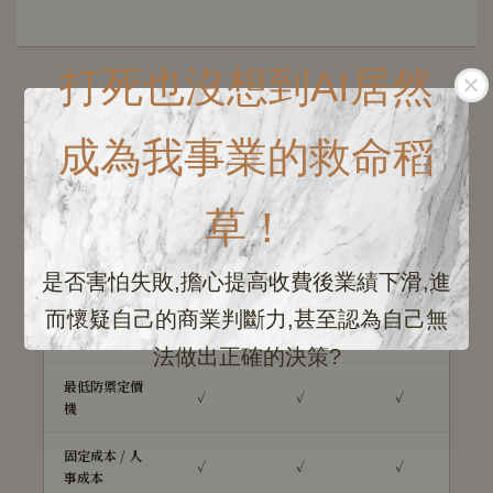
打死也沒想到AI居然
成為我事業的救命稻
完整功能對照
三個方案，差在哪裡
草！
是否害怕失敗,擔心提高收費後業績下滑,進
模組
入門
進階
完整
而懷疑自己的商業判斷力,甚至認為自己無
營收基本面
✓
✓
✓
法做出正確的決策?
最低防禦定價
✓
✓
✓
機
固定成本 / 人
✓
✓
✓
事成本