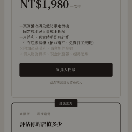
NT$1,980
一次性
真實營收與最低防禦定價機
固定成本與人事成本拆解
月淨利、真實時薪即時計算
生存底線指標（損益兩平、免費打工天數）
附加產品毛利、商業韌性參數
個人財務目標、現金流警報、趨勢追蹤
選擇入門版
給想先試試看真相的人
建議主力
進階版 · 看懂趨勢
評估你的店值多少