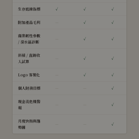
生存底線指標
✓
✓
✓
附加產品毛利
—
✓
✓
商業韌性參數
—
✓
✓
/ 深水區診斷
斜槓 / 直銷收
—
✓
✓
入試算
Logo 客製化
—
✓
✓
個人財務目標
—
—
✓
現金流危機警
—
—
✓
報
月度快照與趨
—
—
✓
勢圖