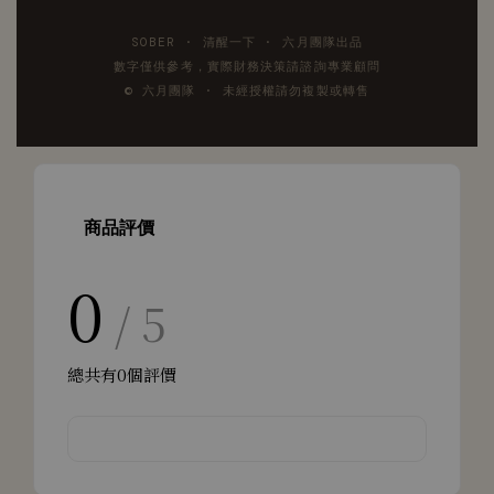
SOBER · 清醒一下 · 六月團隊出品
數字僅供參考，實際財務決策請諮詢專業顧問
© 六月團隊 · 未經授權請勿複製或轉售
商品評價
0
/ 5
總共有
0
個評價