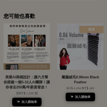
您可能也喜歡
優惠
美業AI商模設計：讓六月幫
圖藤絨毛0.06mm Black
你搭建一個5-10人AI團隊！讓
Feather
你省去250萬/年薪資發放！
NT$ 1,200
NT$ 480
從
NT$ 1,000
起
加入購物車
加入購物車