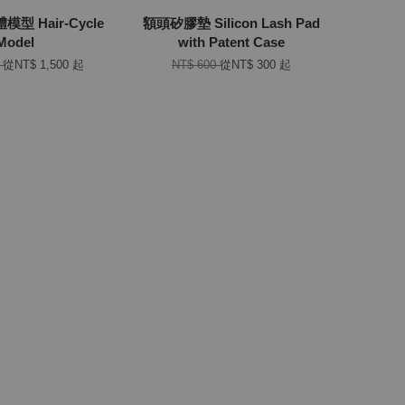
型 Hair-Cycle
額頭矽膠墊 Silicon Lash Pad
Model
with Patent Case
0
從
NT$ 1,500
起
NT$ 600
從
NT$ 300
起