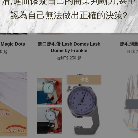
滑,進而懷疑自己的商業判斷力,甚至
認為自己無法做出正確的決策?
Magic Dots
進口睫毛蛋 Lash Domes Lash
睫毛測量尺
Dome by Frankie
50
起
NT$ 
從
NT$ 250
起
優惠