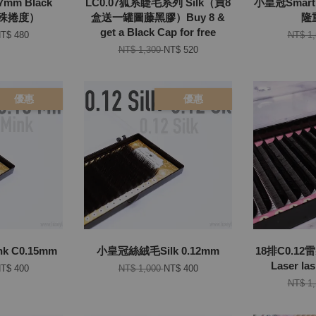
mm Black
LC0.07狐系睫毛系列 Silk（買8
小皇冠Smar
（特殊捲度）
盒送一罐圖藤黑膠）Buy 8 &
隆
get a Black Cap for free
T$ 480
NT$ 1
NT$ 1,300
NT$ 520
優惠
優惠
 C0.15mm
小皇冠絲絨毛Silk 0.12mm
18排C0.1
Laser la
T$ 400
NT$ 1,000
NT$ 400
NT$ 1