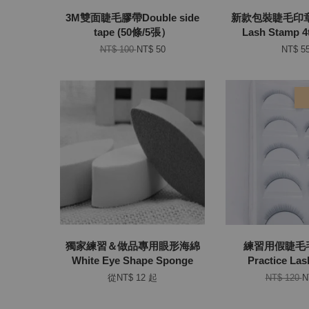
3M雙面睫毛膠帶Double side
新款包裝睫毛印
tape (50條/5張）
Lash Stamp 4t
NT$ 100
NT$ 50
NT$ 5
獨家練習＆做品專用眼形海綿
練習用假睫毛毛
White Eye Shape Sponge
Practice Las
從
NT$ 12
起
NT$ 120
N