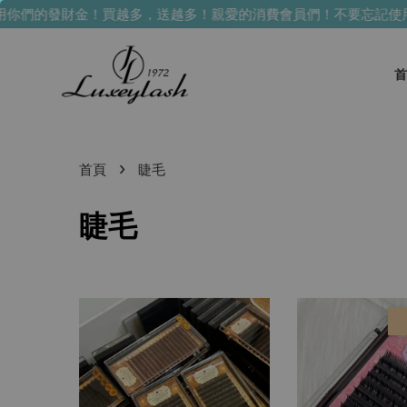
們的發財金！買越多，送越多！
親愛的消費會員們！不要忘記使用你
首
›
首頁
睫毛
睫毛