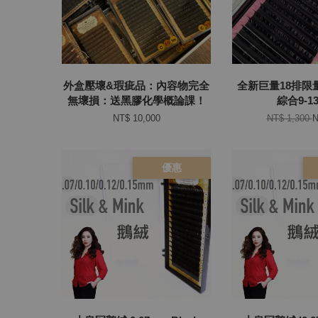
外盒壓壞&瑕疵品：內容物完全
全新巨量18排限量
無壞損：送黑膠化學概論課！
綜合9-1
NT$ 10,000
NT$ 1,300
N
優惠