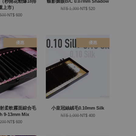
t（秒開花勁爆18排
蝶影媚眼B/C 0.07mm Shadow
重上市）
NT$ 1,300
NT$ 520
,500
NT$ 600
優惠
優惠
2雷射柔軟霧面綜合毛
小皇冠絲絨毛0.10mm Silk
sh 9-13mm Mix
NT$ 1,000
NT$ 400
,200
NT$ 600