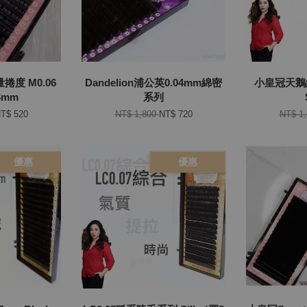
捲度 M0.06
Dandelion浦公英0.04mm綿密
小皇冠天鵝絨0
3mm
系列
T$ 520
NT$ 1,800
NT$ 720
NT$ 1
優惠
優惠