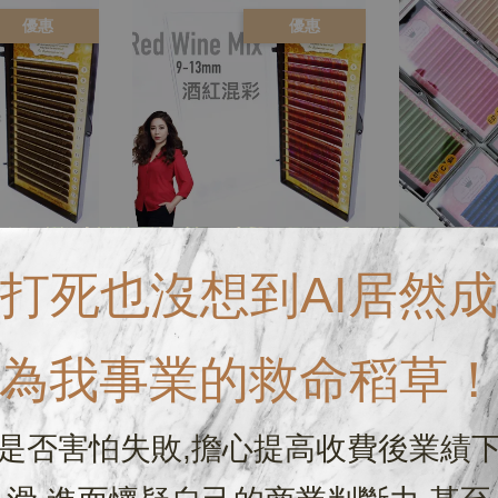
優惠
優惠
糖色系（卷度：
0.07混彩天鵝絨綜合9-13mm
18排繽紛彩毛C
打死也沒想到AI居然成
rk Brown &
Multi-Color（多色可選）
NT$ 1
rown
NT$ 1,300
NT$ 520
T$ 520
為我事業的救命稻草
是否害怕失敗,擔心提高收費後業績