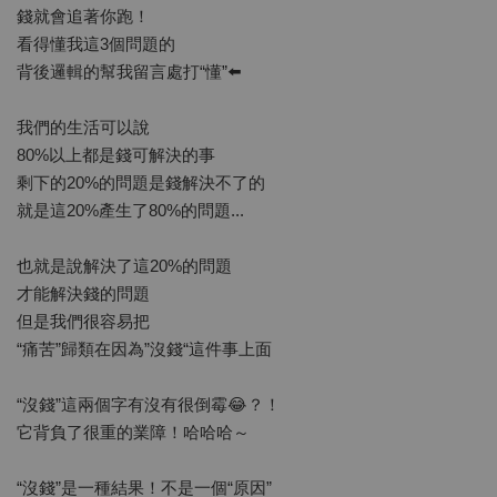
錢就會追著你跑！
看得懂我這3個問題的
背後邏輯的幫我留言處打“懂”⬅️
我們的生活可以說
80%以上都是錢可解決的事
剩下的20%的問題是錢解決不了的
就是這20%產生了80%的問題...
也就是說解決了這20%的問題
才能解決錢的問題
但是我們很容易把
“痛苦”歸類在因為”沒錢“這件事上面
“沒錢”這兩個字有沒有很倒霉😂？！
它背負了很重的業障！哈哈哈～
“沒錢”是一種結果！不是一個“原因”