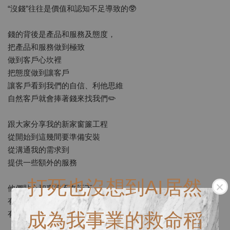
“沒錢”往往是價值和認知不足導致的🥸
錢的背後是產品和服務及態度，
把產品和服務做到極致
做到客戶心坎裡
把態度做到讓客戶
讓客戶看到我們的自信、利他思維
自然客戶就會捧著錢來找我們✏️
跟大家分享我的新家窗簾工程
從開始到這幾間要準備安裝
從溝通我的需求到
提供一些額外的服務
打死也沒想到AI居然
他們貼心和專業不在話下
有站在消費者角度去想事情這件事
有非常大加分！
成為我事業的救命稻