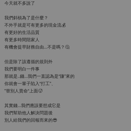
今天就不多說了
我們斜槓為了是什麼？
不外乎就是可有更多的現金流💰
有更好的生活品質
有更多時間陪家人
有機會提早財務自由...不是嗎？🤔
但是除了該遵循的規則外
我們要明白一件事
那就是..錢...我們一直認為是“賺”來的
你就會一輩子陷入“打工”、
”替別人賣命“上面🥵
其實錢...我們應該要想成它是
我們幫助他人解決問題後
別人給我們的回報而來的😎