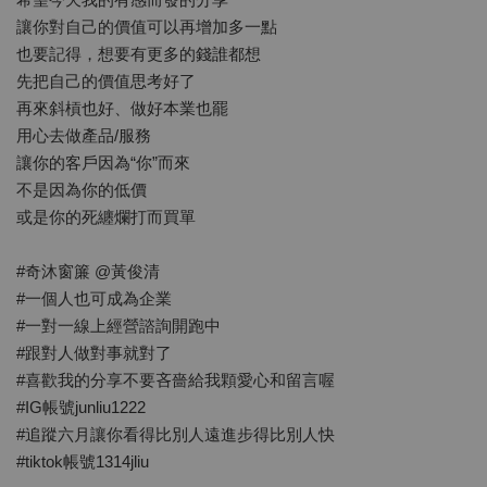
讓你對自己的價值可以再增加多一點
也要記得，想要有更多的錢誰都想
先把自己的價值思考好了
再來斜槓也好、做好本業也罷
用心去做產品/服務
讓你的客戶因為“你”而來
不是因為你的低價
或是你的死纏爛打而買單
#奇沐窗簾
@黃俊清
#一個人也可成為企業
#一對一線上經營諮詢開跑中
#跟對人做對事就對了
#喜歡我的分享不要吝嗇給我顆愛心和留言喔
#IG帳號junliu1222
#追蹤六月讓你看得比別人遠進步得比別人快
#tiktok帳號1314jliu