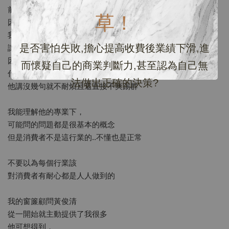
前面我遇到過燈具公司
草！
因為問我幾個專業問題
我無法當下回答後的不耐心
是否害怕失敗,擔心提高收費後業績下滑,進
讓我真的覺得壓力很大
因為一般人，誰會知道
而懷疑自己的商業判斷力,甚至認為自己無
什麼空間要多少瓦數的燈這件事？！
法做出正確的決策?
他講沒幾句就不耐煩且還直接不爽踢群
我能理解他的專業下，
可能問的問題都是很基本的概念
但是消費者不是這行業的..不懂也是正常
不要以為每個行業該
對消費者有耐心都是人人做到的
我的窗簾顧問黃俊清
從一開始就主動提供了我很多
他可想得到，