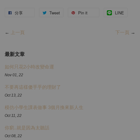
分享
Tweet
Pin it
LINE
←
上一頁
下一頁
→
最新文章
如何只花2小時改變命運
Nov 01, 22
不要再這樣傻乎乎的理財了
Oct 13, 22
模仿小學生課表做事 3個月換來新人生
Oct 11, 22
你窮..就是因為太聽話
Oct 08, 22