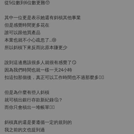
從5位數到6位數更難🥺
其中一位更是表示她還有斜槓其他事業
但是感覺時間更多花在
誰可以跟他買產品
本業也就不小心疏忽了..😢
所以斜槓下來反而比原本賺更少
說到這邊應該很多人就很有感覺了😏
因為我們時間也就一樣一天24小時
扣這扣那個後，真正可以工作時間也不過那麼多🤷‍♀️
但是為什麼有些人斜槓
就可槓出銀行存款新紀錄🤔？
而你只會槓出一堆帳單🤷‍♀️
斜槓真的還是要遵循一定的規則的
我之前的文也提到過