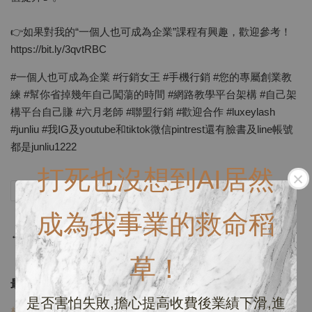
👉如果對我的“一個人也可成為企業”課程有興趣，歡迎參考！
https://bit.ly/3qvtRBC
#一個人也可成為企業 #行銷女王 #手機行銷 #您的專屬創業教
練 #幫你省掉幾年自己闖蕩的時間 #網路教學平台架構 #自己架
構平台自己賺 #六月老師 #聯盟行銷 #歡迎合作 #luxeylash
#junliu #我IG及youtube和tiktok微信pintrest還有臉書及line帳號
都是junliu1222
打死也沒想到AI居然
分享
Tweet
Pin it
LINE
成為我事業的救命稻
←
上一頁
草！
最新文章
是否害怕失敗,擔心提高收費後業績下滑,進
想偷窺一下六月私群的經營方式嗎？