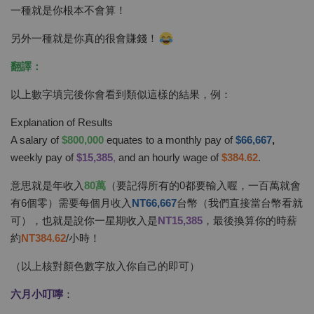
一種就是你根本不會算！
另外一種就是你真的很會賺錢！
翻譯：
以上數字填完後你會看到類似這樣的結果，例：
Explanation of Results
A salary of
$800,000
equates to a monthly pay of
$66,667
,
weekly pay of
$15,385
,
and an hourly wage of
$384.62
.
意思就是年收入
80萬
（要記得所有的0都要輸入喔，一百萬就會
有6個零）需要每個月收入
NT66,667
台幣（我們直接當台幣看就
可），也就是說你一星期收入是
NT15,38
5
，最後換算你的時薪
約
NT384.62
/小時！
（以上核對顏色數字放入你自己的即可）
六月小叮嚀
：