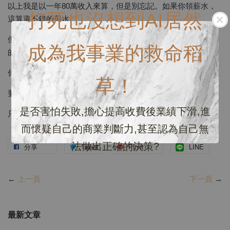
以上我是以一年80萬收入來算，但是別忘記。如果你領薪水，
打死也沒想到AI居然
這算還不錯的薪水。
但是你是工作室經營者，一年80萬台幣收入！我可以跟你明白
成為我事業的救命稻
的說
你還不如去替人打工吧！因為你頂多賺了個寂寞和時間彈性
草！
要靠這個工作致富或財務自由！
是否害怕失敗,擔心提高收費後業績下滑,進
只能在夢中出現！
而懷疑自己的商業判斷力,甚至認為自己無
法做出正確的決策?
分享
Tweet
Pin it
LINE
←
上一頁
下一頁
→
最新文章