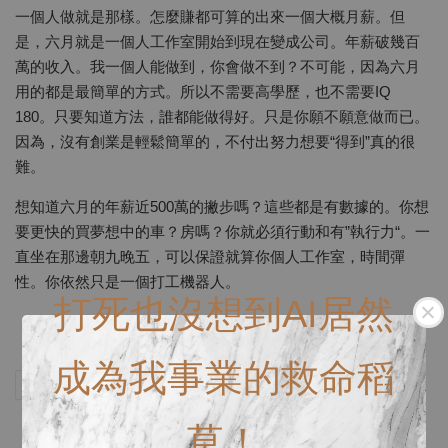
一個人做就是那樣。怎麼賺都可算的出來一個大概月薪。但
是，六月就是一個人工作室開始到現在變成公司。年薪破幾百
萬的收入。我一個人能做到，你會做不到？不可能，因為六月
用的都是最簡單的方式。所以不需要高學歷，也不需要IQ
180。只要知道方法，誰都能做得好。只是你願不願意做而已。
因為，沒有創業是輕鬆簡單的，不付出努力想要“得到”真的很
難。
想知道六月的年薪近500萬的撇步嗎？這些都是有數據的。你想
要更快的買夢想中的車？房嗎？你就必須行動和有”執行力“。一
直坐在那邊朝九晚五，可以保證就算你個人工作室，時間彈
性。你依然只是一個打工機器人。
打死也沒想到AI居然
成為我事業的救命稻
分享
Tweet
Pin it
LINE
草！