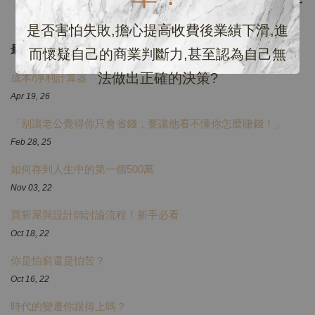
下一頁
→
是否害怕失敗,擔心提高收費後業績下滑,進
最新文章
而懷疑自己的商業判斷力,甚至認為自己無
法做出正確的決策?
成本/淨利計算器
Apr 19, 26
「别讓老公覺得你只會省錢，要讓他看不懂你怎麼賺錢！」
Feb 28, 25
如何存到人生中的第一個500萬
Nov 03, 22
買新屋與設計師討論流程！新手必看
Oct 18, 22
你是怕窮還是怕苦？
Oct 16, 22
時代的變遷你跟得上嗎？