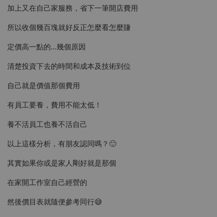
加上又在自己家服務，省下一筆開店費用
所以收個幾百塊就好反正怎麼看怎麼賺
定價高一點的...幾個原因
清楚投資下去的時間和成本及技術到位
自己就是價值那個費用
有員工要養，費用不能太低！
養不活員工也養不活自己
以上這樣分析，有朋友認同嗎？🙂
其實如果你或是家人剛好就是那個
在家開工作室自己經營的
然後價目表就隨便參考同行😅