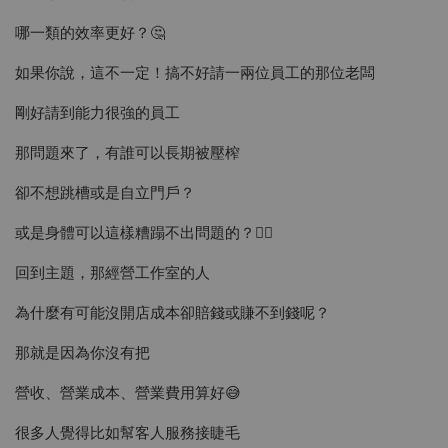
哪一類的效率更好？🤔
如果你說，這不一定！搞不好請一兩位員工的那位老闆
剛好請到能力很強的員工
那問題來了，有誰可以長期被壓榨
卻不想跳槽或是自立門戶？
或是身體可以這樣糟蹋不出問題的？🤷‍♀️
回到主題，那經營工作室的人
為什麼有可能沒開店成本卻賠錢或賺不到錢呢？
那就是因為你沒有把
營收、營業成本、營業費用算好😅
很多人覺得比如幫客人服務接睫毛