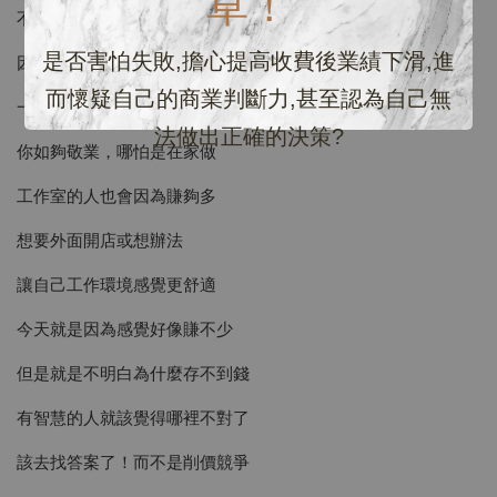
草！
不要覺得我膚淺說這些！
是否害怕失敗,擔心提高收費後業績下滑,進
因為人性就是這樣，你賺足夠的錢
而懷疑自己的商業判斷力,甚至認為自己無
一定會想要改善的就是生活品質
法做出正確的決策?
你如夠敬業，哪怕是在家做
工作室的人也會因為賺夠多
想要外面開店或想辦法
讓自己工作環境感覺更舒適
今天就是因為感覺好像賺不少
但是就是不明白為什麼存不到錢
有智慧的人就該覺得哪裡不對了
該去找答案了！而不是削價競爭