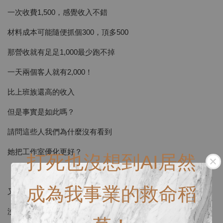
一次收費1,500，感覺收入不錯
材料成本可能隨便抓個300，頂多500
那營收就有足足1,000最少跑不掉
一天兩個客人就有2,000！
比上班族還高的收入
但是事實是如此嗎？
請問這些人我們為什麼沒有看到
她把工作室優化更好？
打死也沒想到AI居然
（通常賺了很多錢再投資到自己工作上很正常）
成為我事業的救命稻
又為什麼我們沒有看到他買房？
沒有看到他改善什麼生活品質？