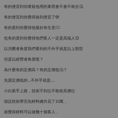
有的便宜到你懷疑他用的東西會不會不衛生🤔
有的便宜到你覺得撿到便宜了🫣
有的貴到你覺得他最好有生意🤷‍♀️
也有的貴到你覺得他們客人一定是高端人😌
以消費者角度我們看到的不外乎就是以上類型
但是以經營者角度呢？
為什麼有的定價高？有的定價低🤔？
先講定價低的...不外乎就是....
小白新手上路，技術不到位不敢收高價位
假設技術學完包材料總共花了10萬，
就覺得材料可以做幾十個客人，